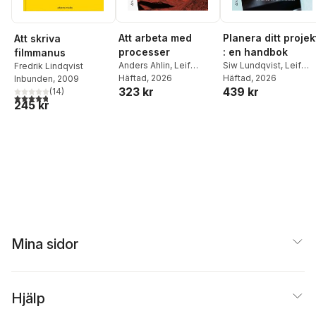
Att arbeta med
Planera ditt projek
Att skriva
processer
: en handbok
filmmanus
Anders Ahlin
,
Leif
Siw Lundqvist
,
Leif
Fredrik Lindqvist
Marcusson
Häftad
, 2026
Marcusson
Häftad
, 2026
Inbunden
, 2009
323 kr
439 kr
(
14
)
4,8
utav 5 stjärnor. Totalt antal röster:
245 kr
Mina sidor
Hjälp