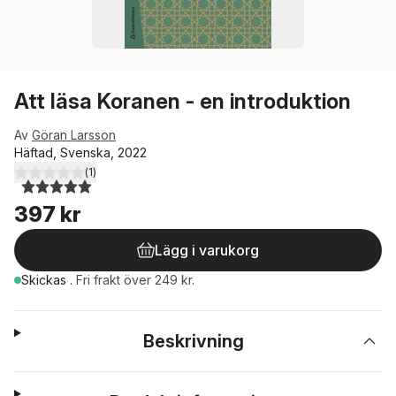
Att läsa Koranen - en introduktion
Av
Göran Larsson
Häftad, Svenska, 2022
(
1
)
5,0
utav 5 stjärnor. Totalt antal röster:
397 kr
Lägg i varukorg
Skickas
.
Fri frakt över 249 kr.
Beskrivning