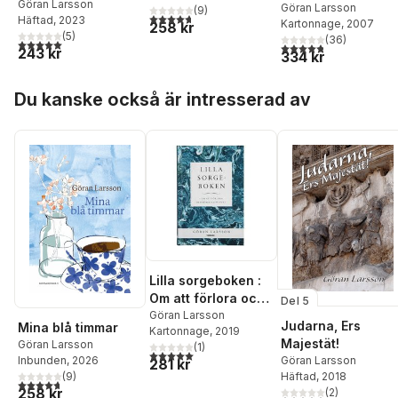
modigare och
Göran Larsson
ansikten & längta
Göran Larsson
(
9
)
4,7
utav 5 stjärnor. Totalt antal röster:
Häftad
, 2023
helare
Kartonnage
, 2007
efter liv
258 kr
(
5
)
(
36
)
5,0
utav 5 stjärnor. Totalt antal röster:
4,8
utav 5 stjärnor. Tota
243 kr
334 kr
Hoppa över listan
Du kanske också är intresserad av
Lilla sorgeboken :
Om att förlora och
Del 5
börja om på nytt
Göran Larsson
Judarna, Ers
Mina blå timmar
Kartonnage
, 2019
Majestät!
Göran Larsson
(
1
)
5,0
utav 5 stjärnor. Totalt antal röster:
Inbunden
, 2026
Göran Larsson
281 kr
(
9
)
Häftad
, 2018
4,7
utav 5 stjärnor. Totalt antal röster:
258 kr
(
2
)