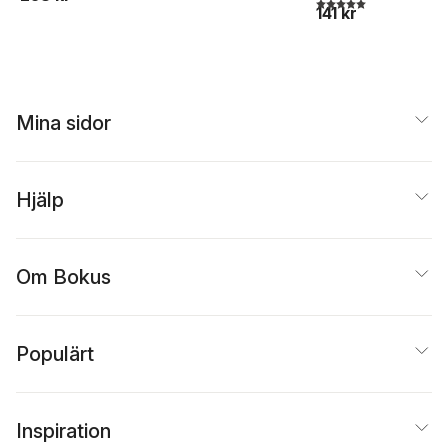
5,0
utav 5 stjärnor. Tota
141 kr
Mina sidor
Hjälp
Om Bokus
Populärt
Inspiration