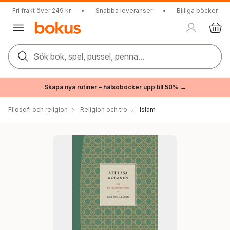
Fri frakt över 249 kr
•
Snabba leveranser
•
Billiga böcker
Sök bok, spel, pussel, penna...
Skapa nya rutiner – hälsoböcker upp till 50% →
Filosofi och religion
Religion och tro
Islam