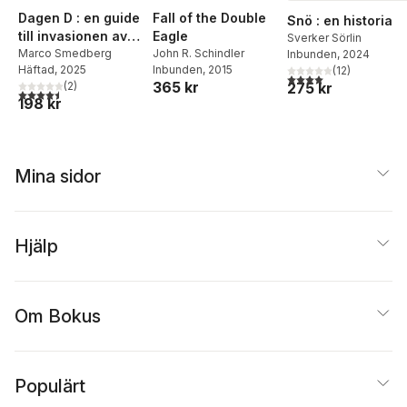
Dagen D : en guide
Fall of the Double
Snö : en historia
till invasionen av
Eagle
Sverker Sörlin
Normandie
Marco Smedberg
John R. Schindler
Inbunden
, 2024
Häftad
, 2025
Inbunden
, 2015
(
12
)
4,0
utav 5 stjärnor. Tota
365 kr
(
2
)
275 kr
4,5
utav 5 stjärnor. Totalt antal röster:
198 kr
Mina sidor
Hjälp
Om Bokus
Populärt