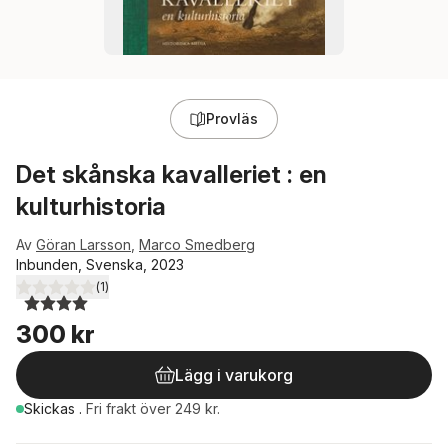
Provläs
Det skånska kavalleriet : en
kulturhistoria
Av
Göran Larsson
,
Marco Smedberg
Inbunden, Svenska, 2023
(
1
)
4,0
utav 5 stjärnor. Totalt antal röster:
300 kr
Lägg i varukorg
Skickas
.
Fri frakt över 249 kr.