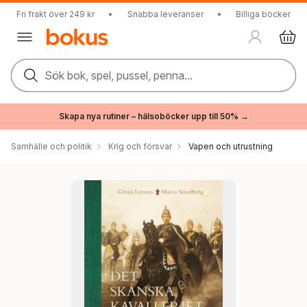
Fri frakt över 249 kr
•
Snabba leveranser
•
Billiga böcker
Sök bok, spel, pussel, penna...
Skapa nya rutiner – hälsoböcker upp till 50% →
Samhälle och politik
Krig och försvar
Vapen och utrustning