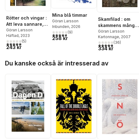
Mina blå timmar
Rötter och vingar :
Skamfilad : om
Göran Larsson
Att leva sannare,
skammens många
Inbunden
, 2026
modigare och
Göran Larsson
ansikten & längta
Göran Larsson
(
9
)
4,7
utav 5 stjärnor. Totalt antal röster:
Häftad
, 2023
helare
Kartonnage
, 2007
efter liv
258 kr
(
5
)
(
36
)
5,0
utav 5 stjärnor. Totalt antal röster:
4,8
utav 5 stjärnor. Tota
243 kr
334 kr
Hoppa över listan
Du kanske också är intresserad av