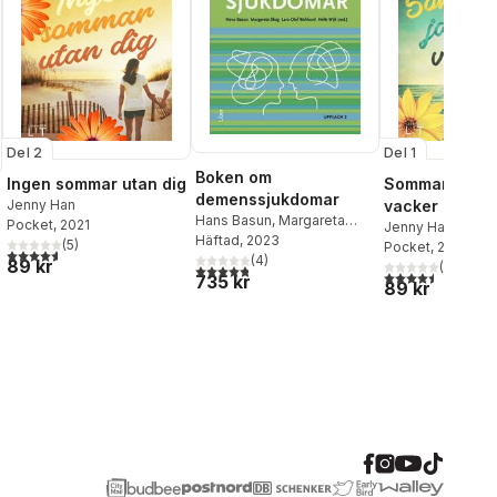
Del 2
Del 1
Boken om
Ingen sommar utan dig
Sommaren jag
demenssjukdomar
Jenny Han
vacker
Hans Basun
,
Margareta
Pocket
, 2021
Jenny Han
Skog
Häftad
,
Lars-Olof Wahlund
, 2023
,
(
5
)
Pocket
, 2021
4,6
utav 5 stjärnor. Totalt antal röster:
Helle Wijk
(
4
)
89 kr
(
6
)
4,8
utav 5 stjärnor. Totalt antal röster:
4,5
utav 5 stjärnor.
735 kr
89 kr