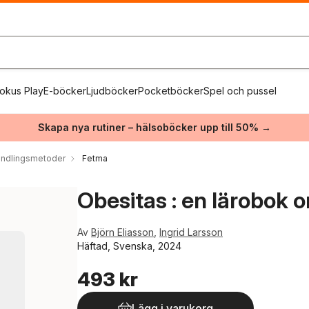
okus Play
E-böcker
Ljudböcker
Pocketböcker
Spel och pussel
Skapa nya rutiner – hälsoböcker upp till 50% →
andlingsmetoder
Fetma
Obesitas : en lärobok 
Av
Björn Eliasson
,
Ingrid Larsson
Häftad, Svenska, 2024
493 kr
Lägg i varukorg