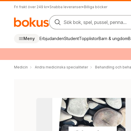
Fri frakt över 249 kr
•
Snabba leveranser
•
Billiga böcker
Sök bok, spel, pussel, penna...
Meny
Erbjudanden
Student
Topplistor
Barn & ungdom
B
Medicin
Andra medicinska specialiteter
Behandling och beh