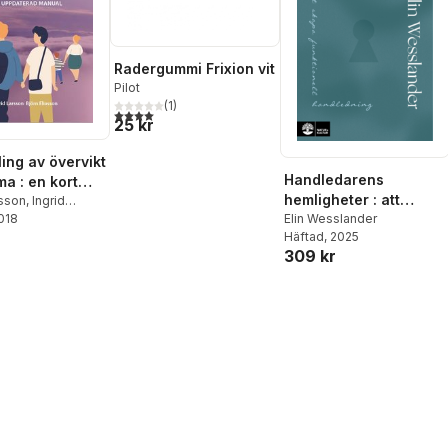
Radergummi Frixion vit
Pilot
(
1
)
4,0
utav 5 stjärnor. Totalt antal röster:
25 kr
ing av övervikt
Handledarens
ma : en kort
hemligheter : att
asson
,
Ingrid
skapa funktionell
Elin Wesslander
2018
Häftad
, 2025
handledning
309 kr