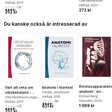
Olle Henriksson
Lennermark
Häftad
, 2017
elektrolyt och syra-
Häftad
, 2023
(
3
)
basbalans
4,3
utav 5 stjärnor. Totalt antal röster:
272 kr
252 kr
Hoppa över listan
Du kanske också är intresserad av
Rörelseapparaten
Värt att veta om
Anatomi i klartext
anatomi : en
vätskebalans :
Fredrik Johansson
skelett, led och
Kristian Berg
Häftad
, 2015
lärobok om vatten-,
Olle Henriksson
,
Ingalill
Inbunden
, 2024
(
8
)
muskelguide
Lennermark
Häftad
, 2017
elektrolyt och syra-
4,3
utav 5 stjärnor. Totalt antal röster:
1 069 kr
821 kr
(
3
)
basbalans
4,3
utav 5 stjärnor. Totalt antal röster:
252 kr