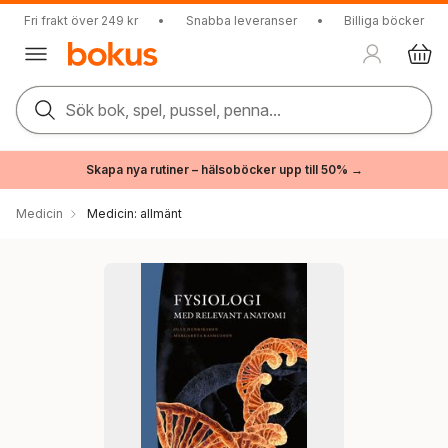
Fri frakt över 249 kr
•
Snabba leveranser
•
Billiga böcker
Sök bok, spel, pussel, penna...
Skapa nya rutiner – hälsoböcker upp till 50% →
Medicin
Medicin: allmänt