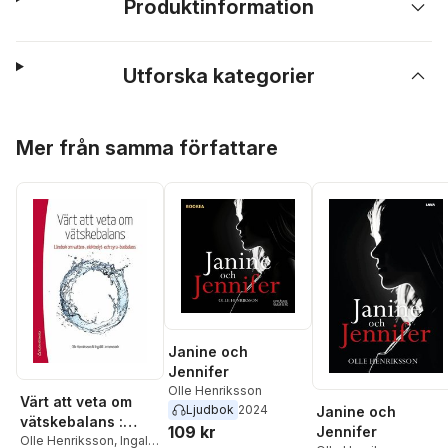
Produktinformation
Utforska kategorier
Hoppa över listan
Mer från samma författare
Janine och
Jennifer
Olle Henriksson
Värt att veta om
Ljudbok
2024
Janine och
vätskebalans :
109 kr
Jennifer
lärobok om vatten-,
Olle Henriksson
,
Ingalill