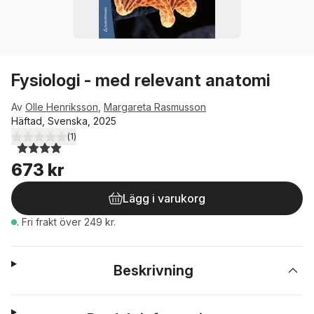
Fysiologi - med relevant anatomi
Av
Olle Henriksson
,
Margareta Rasmusson
Häftad, Svenska, 2025
(
1
)
4,0
utav 5 stjärnor. Totalt antal röster:
673 kr
Lägg i varukorg
.
Fri frakt över 249 kr.
Beskrivning