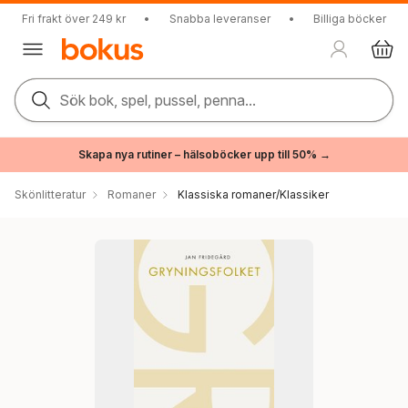
Fri frakt över 249 kr
•
Snabba leveranser
•
Billiga böcker
Sök bok, spel, pussel, penna...
Skapa nya rutiner – hälsoböcker upp till 50% →
Skönlitteratur
Romaner
Klassiska romaner/Klassiker