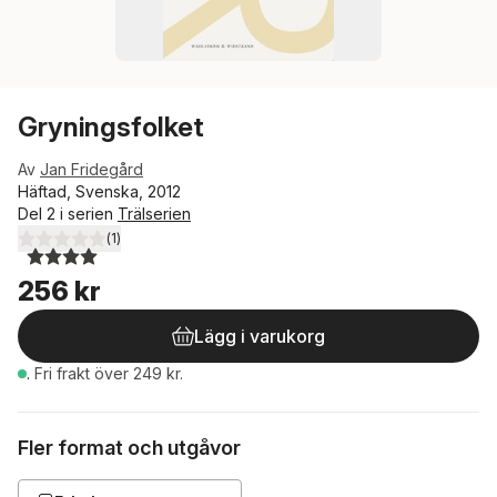
Gryningsfolket
Av
Jan Fridegård
Häftad, Svenska, 2012
Del 2 i serien
Trälserien
(
1
)
4,0
utav 5 stjärnor. Totalt antal röster:
256 kr
Lägg i varukorg
.
Fri frakt över 249 kr.
Fler format och utgåvor