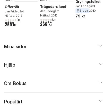
Del 3
Gryningsfolket
Jan Fridegård
Trägudars land
Offerrök
E-bok
2010
Jan Fridegård
Jan Fridegård
79 kr
Häftad
, 2012
Häftad
, 2012
(
2
)
(
1
)
5,0
utav 5 stjärnor. Totalt antal röster:
4,0
utav 5 stjärnor. Totalt antal röster:
259 kr
259 kr
Mina sidor
Hjälp
Om Bokus
Populärt