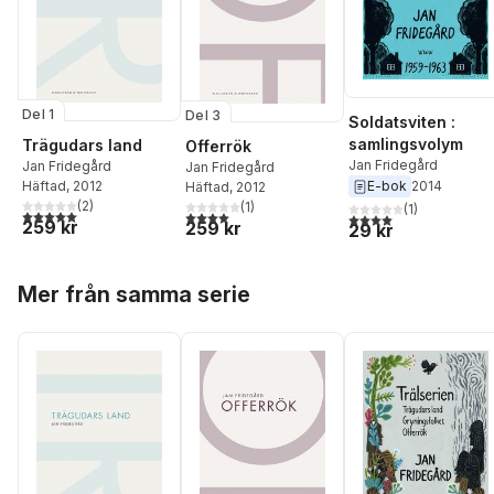
Del 1
Del 3
Soldatsviten :
samlingsvolym
Trägudars land
Offerrök
Jan Fridegård
Jan Fridegård
Jan Fridegård
E-bok
2014
Häftad
, 2012
Häftad
, 2012
(
2
)
(
1
)
(
1
)
5,0
utav 5 stjärnor. Totalt antal röster:
4,0
utav 5 stjärnor. Totalt antal röster:
4,0
utav 5 stjärnor. Tota
259 kr
259 kr
29 kr
Hoppa över listan
Mer från samma serie