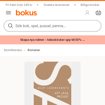
Fri frakt över 249 kr
•
Snabba leveranser
•
Billiga böcker
Sök bok, spel, pussel, penna...
Skapa nya rutiner – hälsoböcker upp till 50% →
Skönlitteratur
Romaner