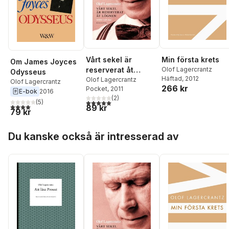
Vårt sekel är
Min första krets
Om James Joyces
reserverat åt
Olof Lagercrantz
Odysseus
Häftad
, 2012
lögnen : artiklar
Olof Lagercrantz
Olof Lagercrantz
266 kr
Pocket
, 2011
1938-1993 med
E-bok
2016
(
2
)
några anslutande
5,0
utav 5 stjärnor. Totalt antal röster:
(
5
)
4,0
utav 5 stjärnor. Totalt antal röster:
89 kr
dagboksantecknin
79 kr
gar
Hoppa över listan
Du kanske också är intresserad av