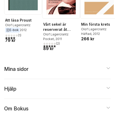
Att läsa Proust
Vårt sekel är
Min första krets
Olof Lagercrantz
reserverat åt
Olof Lagercrantz
E-bok
2012
Häftad
, 2012
lögnen : artiklar
Olof Lagercrantz
(
1
)
4,0
utav 5 stjärnor. Totalt antal röster:
266 kr
Pocket
, 2011
1938-1993 med
79 kr
(
2
)
några anslutande
5,0
utav 5 stjärnor. Totalt antal röster:
89 kr
dagboksantecknin
gar
Mina sidor
Hjälp
Om Bokus