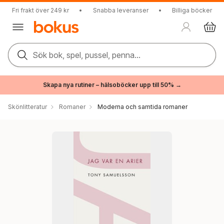
Fri frakt över 249 kr
•
Snabba leveranser
•
Billiga böcker
Sök bok, spel, pussel, penna...
Skapa nya rutiner – hälsoböcker upp till 50% →
Skönlitteratur
Romaner
Moderna och samtida romaner