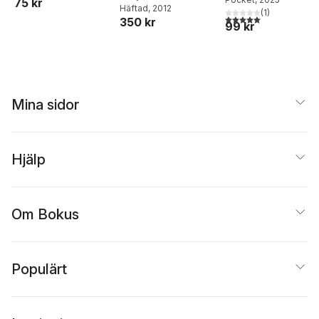
75 kr
Häftad
, 2012
(
1
)
5,0
utav 5 stjärnor. Tota
350 kr
99 kr
Mina sidor
Hjälp
Om Bokus
Populärt