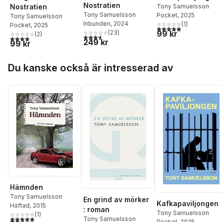
Nostratien
Nostratien
Tony Samuelsson
Tony Samuelsson
Pocket
, 2025
Tony Samuelsson
Inbunden
, 2024
(
1
)
Pocket
, 2025
5,0
utav 5 stjärnor. Tota
(
23
)
99 kr
(
2
)
3,6
utav 5 stjärnor. Totalt antal röster:
4,0
utav 5 stjärnor. Totalt antal röster:
249 kr
99 kr
Hoppa över listan
Du kanske också är intresserad av
Hämnden
Tony Samuelsson
En grind av mörker
Kafkapaviljongen
Häftad
, 2015
: roman
Tony Samuelsson
(
1
)
5,0
utav 5 stjärnor. Totalt antal röster:
Tony Samuelsson
Pocket
, 2025