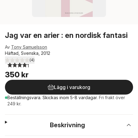
Jag var en arier : en nordisk fantasi
Av
Tony Samuelsson
Häftad, Svenska, 2012
(
4
)
4,3
utav 5 stjärnor. Totalt antal röster:
350 kr
Lägg i varukorg
Beställningsvara.
Skickas
inom 5-8 vardagar
.
Fri frakt över
249 kr.
Beskrivning