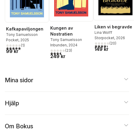
Liken vi begravde
Kungen av
Kafkapaviljongen
Lina Wolff
Nostratien
Tony Samuelsson
Storpocket
, 2026
Tony Samuelsson
Pocket
, 2025
(
20
)
Inbunden
, 2024
(
1
)
4,4
utav 5 stjärnor. Tota
5,0
utav 5 stjärnor. Totalt antal röster:
149 kr
(
23
)
99 kr
3,6
utav 5 stjärnor. Totalt antal röster:
249 kr
Mina sidor
Hjälp
Om Bokus