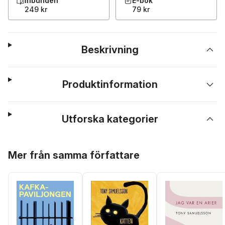
Inbunden
E-bok
249 kr
79 kr
Beskrivning
Produktinformation
Utforska kategorier
Hoppa över listan
Mer från samma författare