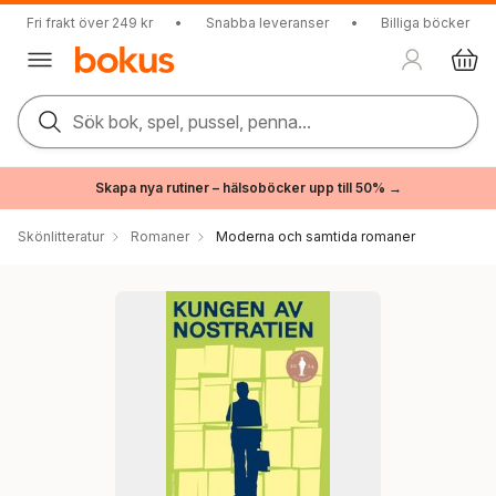
Fri frakt över 249 kr
•
Snabba leveranser
•
Billiga böcker
Sök bok, spel, pussel, penna...
Skapa nya rutiner – hälsoböcker upp till 50% →
Skönlitteratur
Romaner
Moderna och samtida romaner