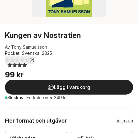
Kungen av Nostratien
Av
Tony Samuelsson
Pocket, Svenska, 2025
(
2
)
4,0
utav 5 stjärnor. Totalt antal röster:
99 kr
Lägg i varukorg
Skickas
.
Fri frakt över 249 kr.
Fler format och utgåvor
Visa alla