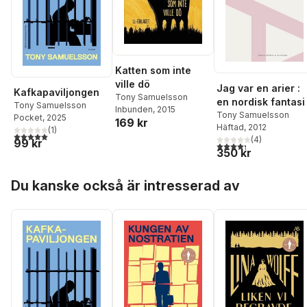
Katten som inte
ville dö
Jag var en arier :
Kafkapaviljongen
Tony Samuelsson
en nordisk fantasi
Tony Samuelsson
Inbunden
, 2015
Tony Samuelsson
Pocket
, 2025
169 kr
Häftad
, 2012
(
1
)
5,0
utav 5 stjärnor. Totalt antal röster:
(
4
)
99 kr
4,3
utav 5 stjärnor. Tota
350 kr
Hoppa över listan
Du kanske också är intresserad av