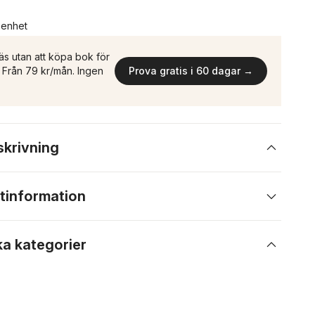
n enhet
äs utan att köpa bok för
n. Från 79 kr/mån. Ingen
Prova gratis i 60 dagar →
skrivning
tinformation
ka kategorier