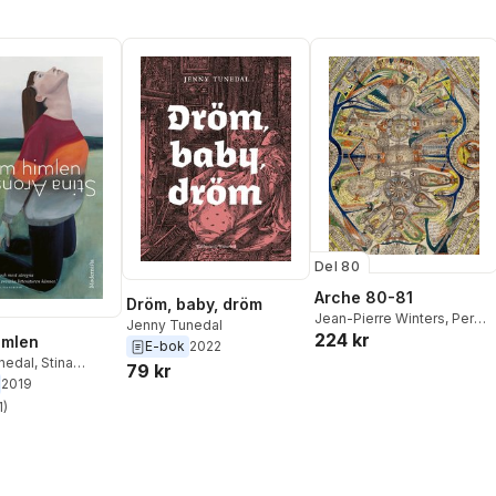
Del 80
Arche 80-81
Dröm, baby, dröm
Jean-Pierre Winters
,
Per
Jenny Tunedal
224 kr
Magnus Johansson
,
Mats
imlen
E-bok
2022
Leffler
,
Ola Sigurdson
,
nedal
,
Stina
79 kr
Petter Lindblad Ehnborg
,
2019
Pontus Kyander
,
Magnus
1
)
stjärnor. Totalt antal röster:
Ringborg
,
Martin Nyström
,
Jenny Tunedal
,
Ulf Karl
Olov Nilsson