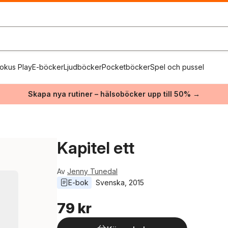
okus Play
E-böcker
Ljudböcker
Pocketböcker
Spel och pussel
Skapa nya rutiner – hälsoböcker upp till 50% →
Kapitel ett
Av
Jenny Tunedal
E-bok
Svenska
, 
2015
79 kr