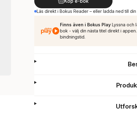
Köp e-bok
Läs direkt i Bokus Reader – eller ladda ned till di
Finns även i Bokus Play
Lyssna och l
bok - välj din nästa titel direkt i appe
bindningstid.
Be
Produk
Utfors