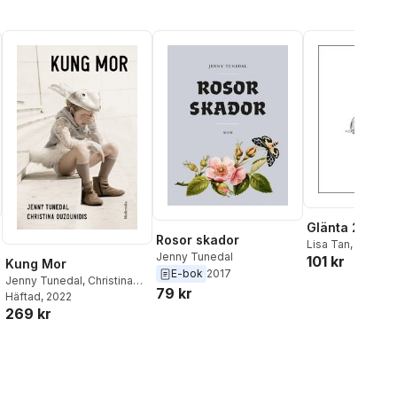
Tunedal
Blom
,
Mikela Lun
Magnus Bunnsko
Stiegler
,
Axel An
Glänta 2-3(20
Rosor skador
Lisa Tan
,
Johann
Jenny Tunedal
101 kr
Sara Edenheim
,
M
Kung Mor
E-bok
2017
Rönnblom
,
Torst
Jenny Tunedal
,
Christina
79 kr
Rönnerstrand
,
Me
Ouzounidis
Häftad
, 2022
Ahmemulic
,
Ida B
269 kr
Johan Jönson
,
M
Aleksander Mottu
Thörn
,
Andrzej T
Jenny Tunedal
,
S
Wallenstein
,
The