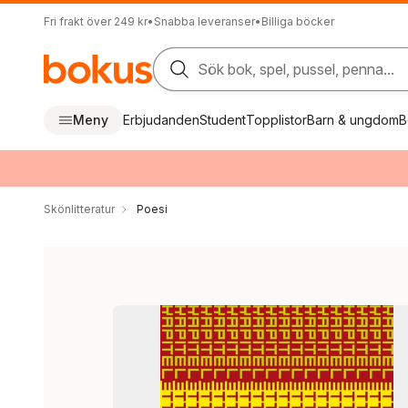
Fri frakt över 249 kr
•
Snabba leveranser
•
Billiga böcker
Sök bok, spel, pussel, penna...
Meny
Erbjudanden
Student
Topplistor
Barn & ungdom
B
Skönlitteratur
Poesi