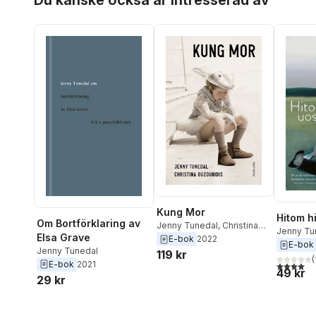
Shams
,
Isak Sundström
,
Jenny Tunedal
Kung Mor
Hitom h
Om Bortförklaring av
Jenny Tunedal
,
Christina
Jenny Tu
Elsa Grave
Ouzounidis
E-bok
2022
Aronson
E-bok
Jenny Tunedal
119 kr
(
E-bok
2021
4,0
utav 5 
49 kr
29 kr