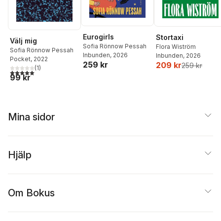
Eurogirls
Stortaxi
Välj mig
Sofia Rönnow Pessah
Flora Wiström
Sofia Rönnow Pessah
Inbunden
, 2026
Inbunden
, 2026
Pocket
, 2022
259 kr
209 kr
259 kr
(
1
)
5,0
utav 5 stjärnor. Totalt antal röster:
99 kr
Mina sidor
Hjälp
Om Bokus