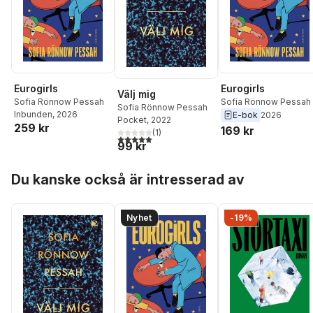
Eurogirls
Eurogirls
Välj mig
Sofia Rönnow Pessah
Sofia Rönnow Pessah
Sofia Rönnow Pessah
Inbunden
, 2026
E-bok
2026
Pocket
, 2022
259 kr
169 kr
(
1
)
5,0
utav 5 stjärnor. Totalt antal röster:
99 kr
Hoppa över listan
Du kanske också är intresserad av
Nyhet
-19%