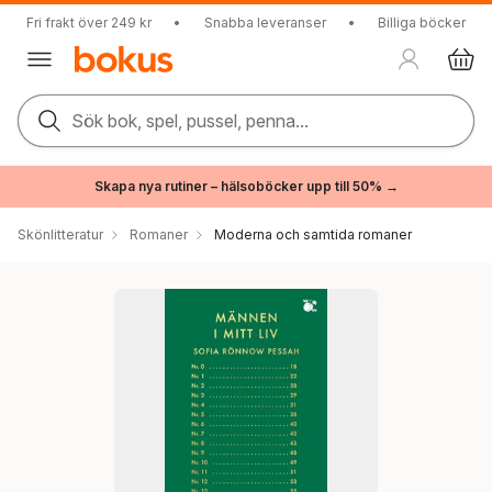
Fri frakt över 249 kr
•
Snabba leveranser
•
Billiga böcker
Sök bok, spel, pussel, penna...
Skapa nya rutiner – hälsoböcker upp till 50% →
Skönlitteratur
Romaner
Moderna och samtida romaner