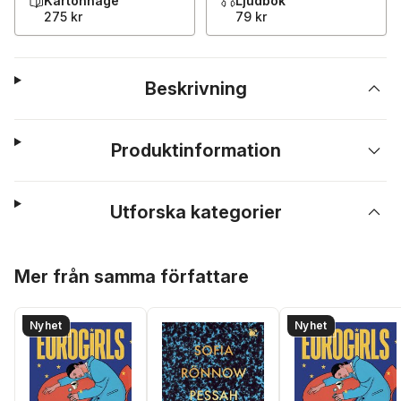
Kartonnage
Ljudbok
275 kr
79 kr
Beskrivning
Produktinformation
Utforska kategorier
Hoppa över listan
Mer från samma författare
Nyhet
Nyhet