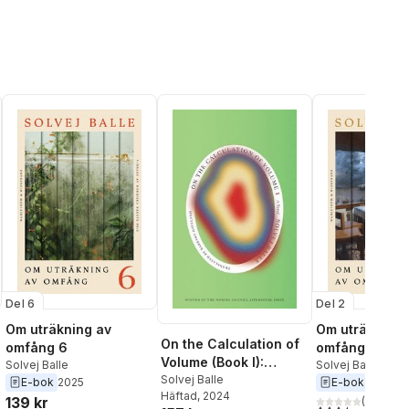
Del 6
Del 2
Om uträkning av
Om uträkning 
On the Calculation of
omfång 6
omfång 2
Volume (Book I):
Solvej Balle
Solvej Balle
Shortlisted for the
Solvej Balle
E-bok
2025
E-bok
2023
Häftad
, 2024
2025 International
139 kr
(
2
)
al röster:
3,5
utav 5 stjärnor.