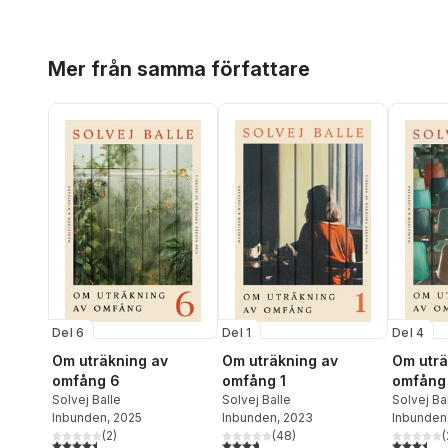
Hoppa över listan
Mer från samma författare
Del 6
Del 1
Del 4
Om uträkning av
Om uträkning av
Om uträ
omfång 6
omfång 1
omfång
Solvej Balle
Solvej Balle
Solvej Ba
Inbunden
, 2025
Inbunden
, 2023
Inbunden
(
2
)
(
48
)
(
4,5
utav 5 stjärnor. Totalt antal röster:
3,7
utav 5 stjärnor. Totalt antal röster:
3,5
utav 5 