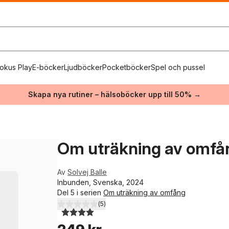
okus Play
E-böcker
Ljudböcker
Pocketböcker
Spel och pussel
Skapa nya rutiner – hälsoböcker upp till 50% →
Om uträkning av omfå
Av
Solvej Balle
Inbunden, Svenska, 2024
Del 5 i serien
Om uträkning av omfång
(
5
)
4,0
utav 5 stjärnor. Totalt antal röster: