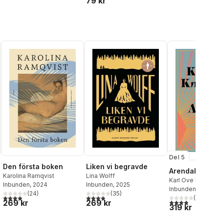
79 kr
Del 5
Den första boken
Liken vi begravde
Arendal
Karolina Ramqvist
Lina Wolff
Karl Ove Knausg
Inbunden
, 2024
Inbunden
, 2025
Inbunden
, 2025
(
24
)
(
35
)
4,0
utav 5 stjärnor. Totalt antal röster:
3,9
utav 5 stjärnor. Totalt antal röster:
(
17
)
269 kr
269 kr
3,9
utav 5 stjärnor
319 kr
al röster: