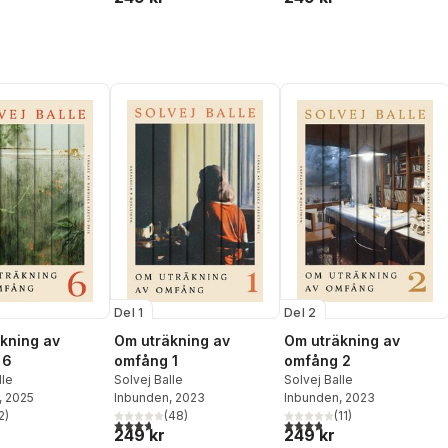
Del 1
Del 2
kning av
Om uträkning av
Om uträkning av
 6
omfång 1
omfång 2
lle
Solvej Balle
Solvej Balle
, 2025
Inbunden
, 2023
Inbunden
, 2023
2
)
(
48
)
(
11
)
stjärnor. Totalt antal röster:
3,7
utav 5 stjärnor. Totalt antal röster:
3,8
utav 5 stjärnor. Totalt ant
249 kr
249 kr