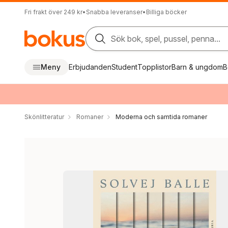
Fri frakt över 249 kr
•
Snabba leveranser
•
Billiga böcker
Sök bok, spel, pussel, penna...
Meny
Erbjudanden
Student
Topplistor
Barn & ungdom
B
Skönlitteratur
Romaner
Moderna och samtida romaner