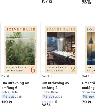
157 kr
Booker Prize
79 kr
Del 6
Del 2
Del 3
Om uträkning av
Om uträkning av
Om uträkning 
omfång 6
omfång 2
omfång 3
Solvej Balle
Solvej Balle
Solvej Balle
E-bok
2025
E-bok
2023
E-bok
2024
139 kr
79 kr
(
2
)
al röster:
3,5
utav 5 stjärnor. Totalt antal röster: