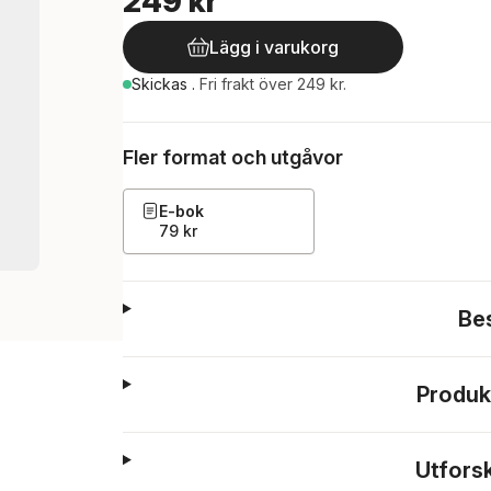
249 kr
Lägg i varukorg
Skickas
.
Fri frakt över 249 kr.
Fler format och utgåvor
E-bok
79 kr
Be
Produk
Utfors