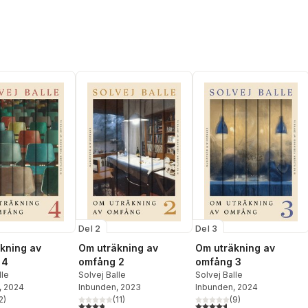
Del 2
Del 3
kning av
Om uträkning av
Om uträkning av
 4
omfång 2
omfång 3
lle
Solvej Balle
Solvej Balle
, 2024
Inbunden
, 2023
Inbunden
, 2024
2
)
(
11
)
(
9
)
stjärnor. Totalt antal röster:
3,8
utav 5 stjärnor. Totalt antal röster:
4,6
utav 5 stjärnor. Totalt ant