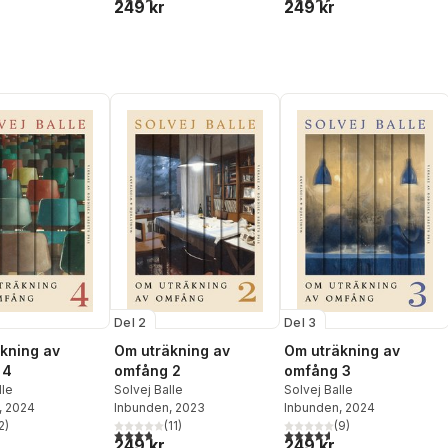
249 kr
249 kr
Del 2
Del 3
kning av
Om uträkning av
Om uträkning av
 4
omfång 2
omfång 3
lle
Solvej Balle
Solvej Balle
, 2024
Inbunden
, 2023
Inbunden
, 2024
2
)
(
11
)
(
9
)
stjärnor. Totalt antal röster:
3,8
utav 5 stjärnor. Totalt antal röster:
4,6
utav 5 stjärnor. Totalt ant
249 kr
249 kr