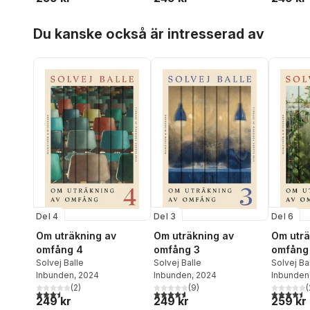
Hoppa över listan
Du kanske också är intresserad av
Del 4
Del 3
Del 6
Om uträkning av
Om uträkning av
Om uträ
omfång 4
omfång 3
omfång
Solvej Balle
Solvej Balle
Solvej Ba
Inbunden
, 2024
Inbunden
, 2024
Inbunden
(
2
)
(
9
)
(
3,5
utav 5 stjärnor. Totalt antal röster:
4,6
utav 5 stjärnor. Totalt antal röster:
4,5
utav 5 
249 kr
249 kr
259 kr