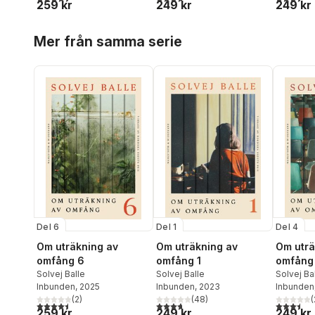
259 kr
249 kr
249 kr
Hoppa över listan
Mer från samma serie
Del 6
Del 1
Del 4
Om uträkning av
Om uträkning av
Om uträ
omfång 6
omfång 1
omfång
Solvej Balle
Solvej Balle
Solvej Ba
Inbunden
, 2025
Inbunden
, 2023
Inbunden
(
2
)
(
48
)
(
4,5
utav 5 stjärnor. Totalt antal röster:
3,7
utav 5 stjärnor. Totalt antal röster:
3,5
utav 5 
259 kr
249 kr
249 kr