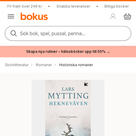
Fri frakt över 249 kr
•
Snabba leveranser
•
Billiga böcker
Sök bok, spel, pussel, penna...
Skapa nya rutiner – hälsoböcker upp till 50% →
Skönlitteratur
Romaner
Historiska romaner