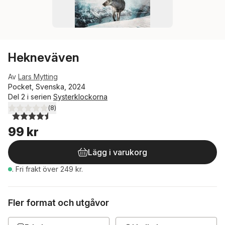
Hekneväven
Av
Lars Mytting
Pocket, Svenska, 2024
Del 2 i serien
Systerklockorna
(
8
)
4,5
utav 5 stjärnor. Totalt antal röster:
99 kr
Lägg i varukorg
.
Fri frakt över 249 kr.
Fler format och utgåvor