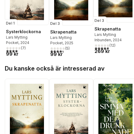
Del 3
Del 1
Del 3
Skrapenatta
Systerklockorna
Skrapenatta
Lars Mytting
Lars Mytting
Lars Mytting
Inbunden
, 2024
Pocket
, 2024
Pocket
, 2025
(
12
)
4,7
utav 5 stjärnor. Tota
(
7
)
(
5
)
4,1
utav 5 stjärnor. Totalt antal röster:
269 kr
4,4
utav 5 stjärnor. Totalt antal röster:
99 kr
99 kr
Hoppa över listan
Du kanske också är intresserad av