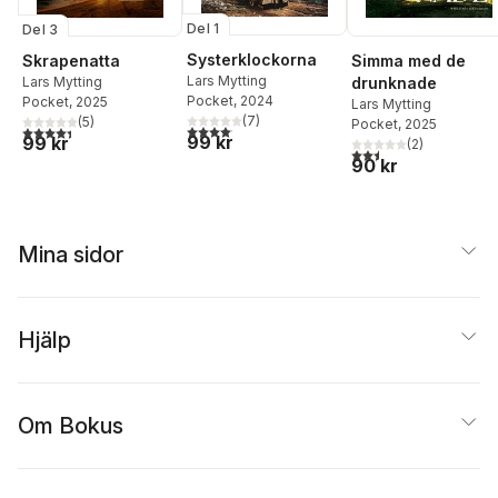
Del 1
Del 3
Systerklockorna
Skrapenatta
Simma med de
Lars Mytting
Lars Mytting
drunknade
Pocket
, 2024
Pocket
, 2025
Lars Mytting
(
7
)
(
5
)
Pocket
, 2025
4,1
utav 5 stjärnor. Totalt antal röster:
4,4
utav 5 stjärnor. Totalt antal röster:
99 kr
99 kr
(
2
)
2,5
utav 5 stjärnor. Tota
90 kr
Mina sidor
Hjälp
Om Bokus