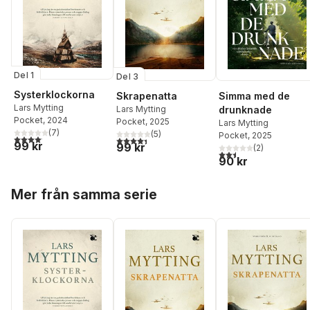
Del 1
Del 3
Systerklockorna
Skrapenatta
Simma med de
Lars Mytting
Lars Mytting
drunknade
Pocket
, 2024
Pocket
, 2025
Lars Mytting
(
7
)
(
5
)
Pocket
, 2025
4,1
utav 5 stjärnor. Totalt antal röster:
4,4
utav 5 stjärnor. Totalt antal röster:
99 kr
99 kr
(
2
)
2,5
utav 5 stjärnor. Tota
90 kr
Hoppa över listan
Mer från samma serie