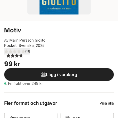
Motiv
Av
Malin Persson Giolito
Pocket, Svenska, 2025
(
11
)
3,8
utav 5 stjärnor. Totalt antal röster:
99 kr
Lägg i varukorg
.
Fri frakt över 249 kr.
Fler format och utgåvor
Visa alla