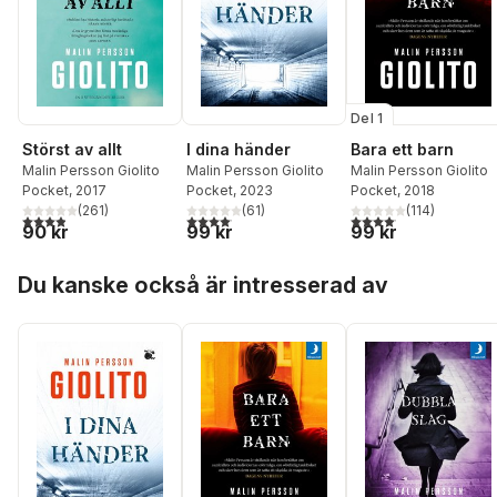
Del 1
Störst av allt
I dina händer
Bara ett barn
Malin Persson Giolito
Malin Persson Giolito
Malin Persson Giolito
Pocket
, 2017
Pocket
, 2023
Pocket
, 2018
(
261
)
(
61
)
(
114
)
3,9
utav 5 stjärnor. Totalt antal röster:
4,1
utav 5 stjärnor. Totalt antal röster:
4,1
utav 5 stjärnor. Total
90 kr
99 kr
99 kr
Hoppa över listan
Du kanske också är intresserad av