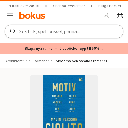
Fri frakt över 249 kr
•
Snabba leveranser
•
Billiga böcker
Sök bok, spel, pussel, penna...
Skapa nya rutiner – hälsoböcker upp till 50% →
Skönlitteratur
Romaner
Moderna och samtida romaner