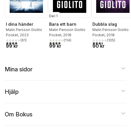
Del 1
I dina händer
Bara ett barn
Dubbla slag
Malin Persson Giolito
Malin Persson Giolito
Malin Persson Giolito
Pocket
, 2023
Pocket
, 2018
Pocket
, 2018
(
61
)
(
114
)
(
105
)
4,1
utav 5 stjärnor. Totalt antal röster:
4,1
utav 5 stjärnor. Totalt antal röster:
3,5
utav 5 stjärnor. Tota
99 kr
99 kr
90 kr
Mina sidor
Hjälp
Om Bokus