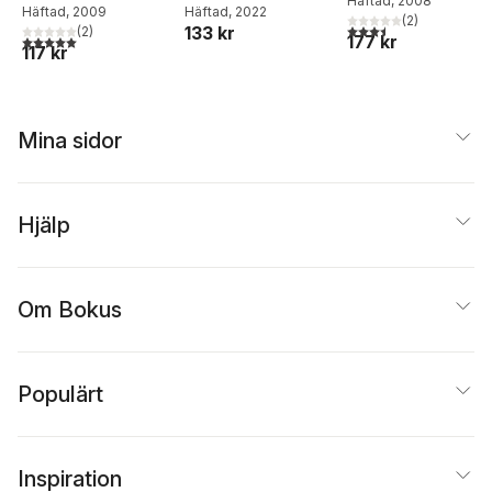
Åsa Jansson
Häftad
, 2008
Häftad
, 2009
Häftad
, 2022
(
2
)
3,5
utav 5 stjärnor. Tota
133 kr
(
2
)
177 kr
5,0
utav 5 stjärnor. Totalt antal röster:
117 kr
Mina sidor
Hjälp
Om Bokus
Populärt
Inspiration