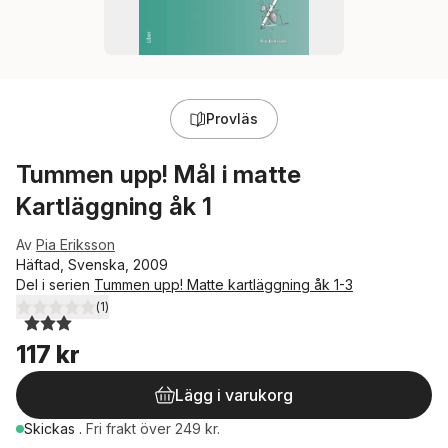
Provläs
Tummen upp! Mål i matte
Kartläggning åk 1
Av
Pia Eriksson
Häftad, Svenska, 2009
Del i serien
Tummen upp! Matte kartläggning åk 1-3
(
1
)
3,0
utav 5 stjärnor. Totalt antal röster:
117 kr
Lägg i varukorg
Skickas
.
Fri frakt över 249 kr.