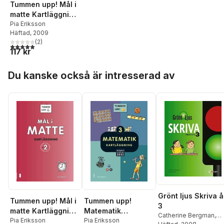
Tummen upp! Mål i
matte Kartläggning
åk 2
Pia Eriksson
Häftad
, 2009
(
2
)
5,0
utav 5 stjärnor. Totalt antal röster:
117 kr
Hoppa över listan
Du kanske också är intresserad av
Grönt ljus Skriva 
Tummen upp! Mål i
Tummen upp!
3
matte Kartläggning
Matematik
Catherine Bergman
,
åk 2
Pia Eriksson
kartläggning åk 3
Pia Eriksson