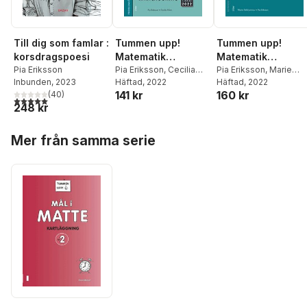
Till dig som famlar :
Tummen upp!
Tummen upp!
korsdragspoesi
Matematik
Matematik
Pia Eriksson
kartläggning åk 4
Pia Eriksson
,
Cecilia
kartläggning åk 6
Pia Eriksson
,
Marie
Inbunden
, 2023
Palm
Häftad
, 2022
Delshammar
Häftad
, 2022
141 kr
160 kr
(
40
)
5,0
utav 5 stjärnor. Totalt antal röster:
248 kr
Hoppa över listan
Mer från samma serie