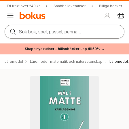
Fri frakt över 249 kr
•
Snabba leveranser
•
Billiga böcker
Sök bok, spel, pussel, penna...
Skapa nya rutiner – hälsoböcker upp till 50% →
Läromedel
Läromedel: matematik och naturvetenskap
Läromedel: