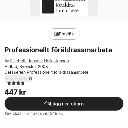
Provläs
Professionellt föräldrasamarbete
Av
Elsebeth Jensen
,
Helle Jensen
Häftad, Svenska, 2008
Del i serien
Professionellt föräldrasamarbete
(
3
)
3,7
utav 5 stjärnor. Totalt antal röster:
447 kr
Lägg i varukorg
Skickas
.
Fri frakt över 249 kr.