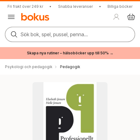
Fri frakt över 249 kr
•
Snabba leveranser
•
Billiga böcker
Sök bok, spel, pussel, penna...
Skapa nya rutiner – hälsoböcker upp till 50% →
Psykologi och pedagogik
Pedagogik