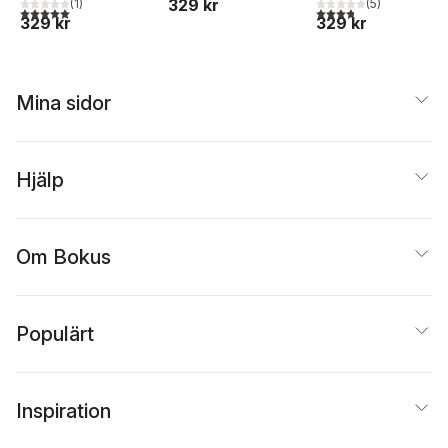
329 kr
(
1
)
(
5
)
5,0
utav 5 stjärnor. Totalt antal röster:
3,8
utav 5 stjärnor. Tota
329 kr
329 kr
Mina sidor
Hjälp
Om Bokus
Populärt
Inspiration