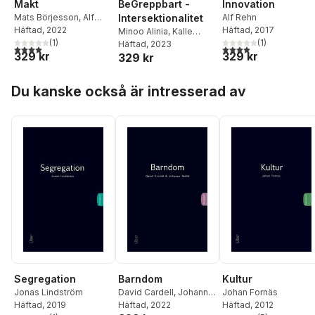
Eriksson
,
Irene
Makt
BeGreppbart -
Innovation
Wennemo
Mats Börjesson
,
Alf
Intersektionalitet
Alf Rehn
Rehn
Häftad
, 2022
Häftad
, 2017
Minoo Alinia
,
Kalle
(
1
)
(
1
)
Berggren
Häftad
, 2023
4,0
utav 5 stjärnor. Totalt antal röster:
4,0
utav 5 stjärnor. Tota
329 kr
329 kr
329 kr
Hoppa över listan
Du kanske också är intresserad av
Segregation
Barndom
Kultur
Jonas Lindström
David Cardell
,
Johanna
Johan Fornäs
Häftad
, 2019
Sköld
Häftad
, 2022
Häftad
, 2012