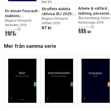
Del 25
Arbete & välfärd :
Straffets dubbla
En annan Foucault :
ledning, personal
rättvisa (RJ 2025:
maktens
och
Åke Sandberg
,
Göran
Rättvisa)
Magnus Hörnqvist
problematik
Magnus Hörnqvist
Ahrne
Kartonnage
,
Gunnar
, 2019
organisationsmod
Häftad
, 2025
Inbunden
, 2012
Aronsson
(
1
,
)
Ann
67 kr
ller i Sverige
3,0
utav 5 stjärnor. Tota
(
1
)
688 kr
4,0
utav 5 stjärnor. Totalt antal röster:
Bergman
,
Torsten
216 kr
Björkman
,
Anders
Boglind
,
Malin Bolin
,
Hoppa över listan
Moa Bursell
,
Anna
Mer från samma serie
Fogelberg Eriksson
,
Tina Forsberg
,
Carl le
Grand
,
Patrik Hall
,
Magnus Hörnqvist
,
Ja
Ch Karlsson
,
Anders
Kjellberg
,
Christian
Koch
,
Karin Lundqvist
,
Christin Mellner
,
Fredr
Movitz
,
Roland Paulse
Lisa Schmidt
,
Per
Sederblad
,
John
Sjöström
,
Egil J.
Skorstad
,
Michael
Tåhlin
,
Ylva Ulfsdotter