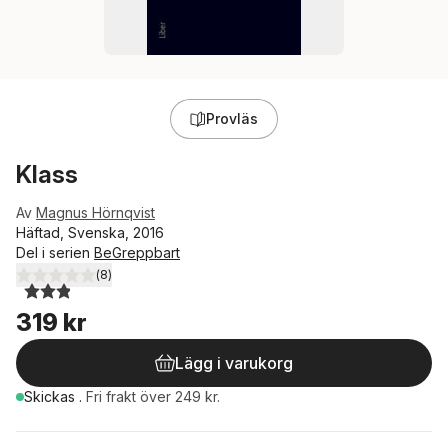
Provläs
Klass
Av
Magnus Hörnqvist
Häftad, Svenska, 2016
Del i serien
BeGreppbart
(
8
)
2,9
utav 5 stjärnor. Totalt antal röster:
319 kr
Lägg i varukorg
Skickas
.
Fri frakt över 249 kr.