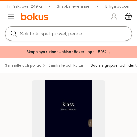
Fri frakt över 249 kr
•
Snabba leveranser
•
Billiga böcker
Sök bok, spel, pussel, penna...
Skapa nya rutiner – hälsoböcker upp till 50% →
Samhälle och politik
Samhälle och kultur
Sociala grupper och ident