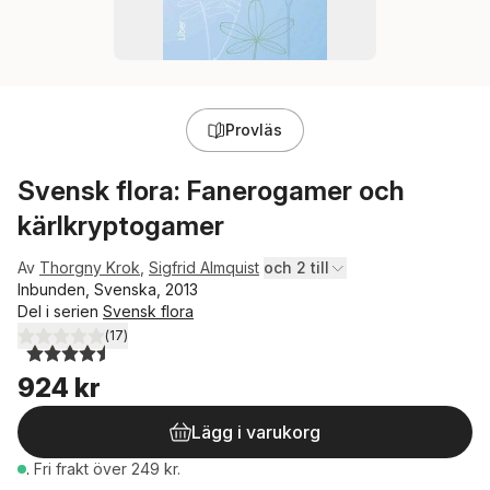
Provläs
Svensk flora: Fanerogamer och
kärlkryptogamer
Av
Thorgny Krok
,
Sigfrid Almquist
och 2 till
Inbunden, Svenska, 2013
Del i serien
Svensk flora
(
17
)
4,5
utav 5 stjärnor. Totalt antal röster:
924 kr
Lägg i varukorg
.
Fri frakt över 249 kr.