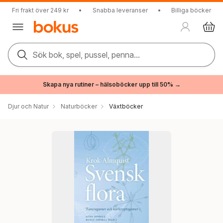
Fri frakt över 249 kr
•
Snabba leveranser
•
Billiga böcker
Sök bok, spel, pussel, penna...
Skapa nya rutiner – hälsoböcker upp till 50% →
Djur och Natur
Naturböcker
Växtböcker