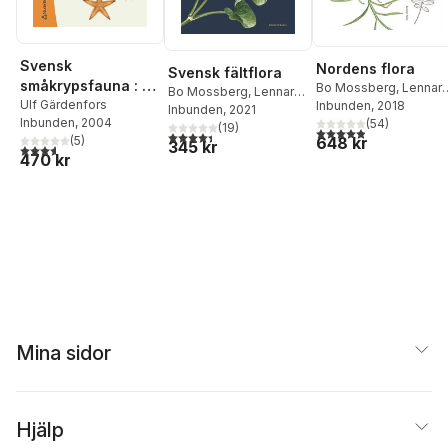
Svensk
Nordens flora
Svensk fältflora
småkrypsfauna : en
Bo Mossberg
,
Lennart
Bo Mossberg
,
Lennart
bestämningsbok till
Ulf Gärdenfors
Stenberg
Inbunden
, 2018
Stenberg
Inbunden
, 2021
Inbunden
, 2004
(
54
)
ryggradslösa djur
(
19
)
4,9
utav 5 stjärnor. Tota
4,4
utav 5 stjärnor. Totalt antal röster:
648 kr
(
5
)
345 kr
utom insekter
3,6
utav 5 stjärnor. Totalt antal röster:
470 kr
Mina sidor
Hjälp