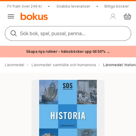
Fri frakt över 249 kr
•
Snabba leveranser
•
Billiga böcker
Sök bok, spel, pussel, penna...
Skapa nya rutiner – hälsoböcker upp till 50% →
Läromedel
Läromedel: samhälle och humaniora
Läromedel: histori