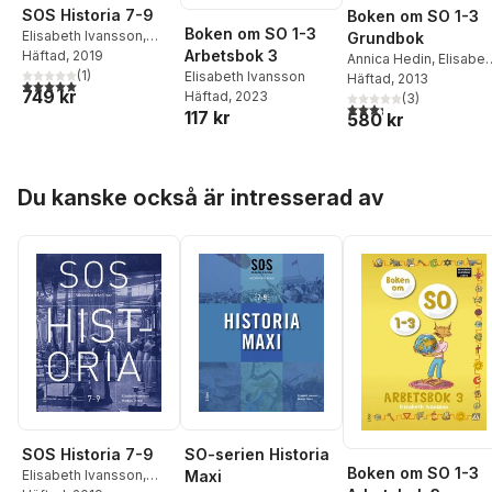
SOS Historia 7-9
Boken om SO 1-3
Boken om SO 1-3
Elisabeth Ivansson
,
Grundbok
Arbetsbok 3
Mattias Tordai
Häftad
, 2019
Annica Hedin
,
Elisabet
(
1
)
Elisabeth Ivansson
Ivansson
Häftad
, 2013
,
Marie
5,0
utav 5 stjärnor. Totalt antal röster:
749 kr
Häftad
, 2023
Kiovsky
,
(
Linda Engvall
3
)
3,3
utav 5 stjärnor. Tota
117 kr
580 kr
Hoppa över listan
Du kanske också är intresserad av
SOS Historia 7-9
SO-serien Historia
Boken om SO 1-3
Elisabeth Ivansson
,
Maxi