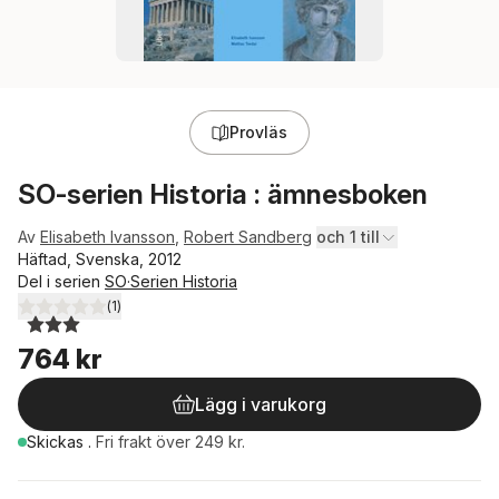
Provläs
SO-serien Historia : ämnesboken
Av
Elisabeth Ivansson
,
Robert Sandberg
och 1 till
Häftad, Svenska, 2012
Del i serien
SO·Serien Historia
(
1
)
3,0
utav 5 stjärnor. Totalt antal röster:
764 kr
Lägg i varukorg
Skickas
.
Fri frakt över 249 kr.