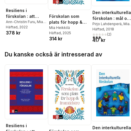
Resiliens i
Den interkulturella
förskolan : att
Förskolan som
förskolan : mål oc
stärka barns
Ann-Christin Furu
,
Mia
plats för hopp &
arbetssätt
Pirjo Lahdenperä
,
Mia
Heikkilä
Häftad
, 2022
välmående,
framtidstro
Mia Heikkilä
Heikkilä
Häftad
, 2018
,
Kerstin
378 kr
Häftad
, 2025
delaktighet och
Johannson
(
2
)
,
Anne
3,0
utav 5 stjärnor. Tota
314 kr
417 kr
handlingskraft
Lillvist
,
Boglárka
Straszer
,
Marja-Terttu
Hoppa över listan
Tryggvason
,
Gun-Mar
Du kanske också är intresserad av
Wetso
,
Eva Ärlemalm-
Hagsér
Resiliens i
Den interkulturella