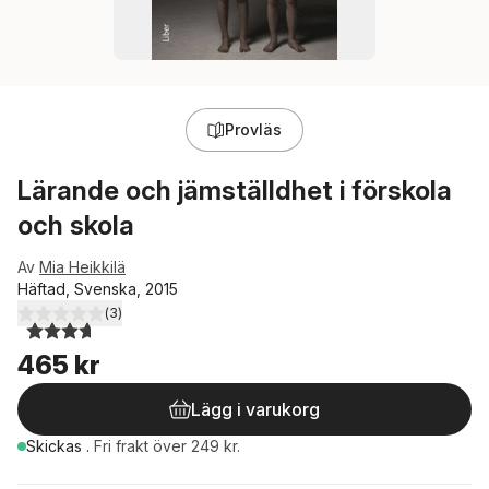
Provläs
Lärande och jämställdhet i förskola
och skola
Av
Mia Heikkilä
Häftad, Svenska, 2015
(
3
)
3,7
utav 5 stjärnor. Totalt antal röster:
465 kr
Lägg i varukorg
Skickas
.
Fri frakt över 249 kr.