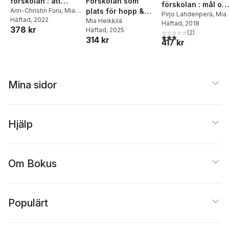
förskolan : att
Förskolan som
förskolan : mål oc
stärka barns
Ann-Christin Furu
,
Mia
plats för hopp &
arbetssätt
Pirjo Lahdenperä
,
Mia
Heikkilä
Häftad
, 2022
välmående,
framtidstro
Mia Heikkilä
Heikkilä
Häftad
, 2018
,
Kerstin
378 kr
Häftad
, 2025
delaktighet och
Johannson
(
2
)
,
Anne
3,0
utav 5 stjärnor. Tota
314 kr
417 kr
handlingskraft
Lillvist
,
Boglárka
Straszer
,
Marja-Terttu
Tryggvason
,
Gun-Mar
Wetso
,
Eva Ärlemalm-
Hagsér
Mina sidor
Hjälp
Om Bokus
Populärt