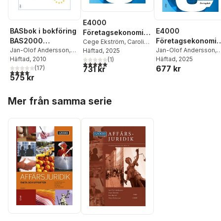
E4000
BASbok i bokföring
E4000
Företagsekonomi
BAS2000
Företagsekonomi
nivå 1 Faktabok
Cege Ekström
,
Caroline
Fakta&Övn
Jan-Olof Andersson
,
nivå 1 Övningsbok
Jan-Olof Andersson
,
Hansson
Häftad
, 2025
,
Rolf Jansson
,
Cege Ekström
Häftad
, 2010
Cege Ekström
Häftad
, 2025
,
Caroli
Jan-Olof Andersson
(
1
)
5,0
utav 5 stjärnor. Totalt antal röster:
677 kr
731 kr
(
17
)
Hansson
,
Rolf Jansso
4,1
utav 5 stjärnor. Totalt antal röster:
575 kr
Hoppa över listan
Mer från samma serie