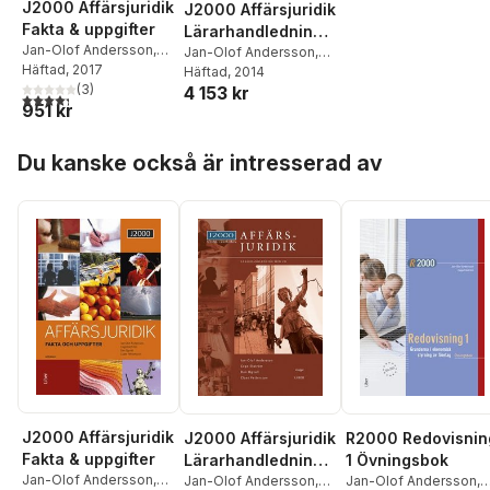
J2000 Affärsjuridik
J2000 Affärsjuridik
Fakta & uppgifter
Lärarhandledning
Jan-Olof Andersson
,
med cd
Jan-Olof Andersson
,
Cege Ekström
Häftad
, 2017
,
Dan
Cege Ekström
Häftad
, 2014
,
Dan
Ogvall
,
Claes
(
3
)
4 153 kr
Ogvall
,
Claes
4,3
utav 5 stjärnor. Totalt antal röster:
951 kr
Pettersson
Pettersson
Hoppa över listan
Du kanske också är intresserad av
J2000 Affärsjuridik
J2000 Affärsjuridik
R2000 Redovisnin
Fakta & uppgifter
Lärarhandledning
1 Övningsbok
Jan-Olof Andersson
,
med cd
Jan-Olof Andersson
,
Jan-Olof Andersson
,