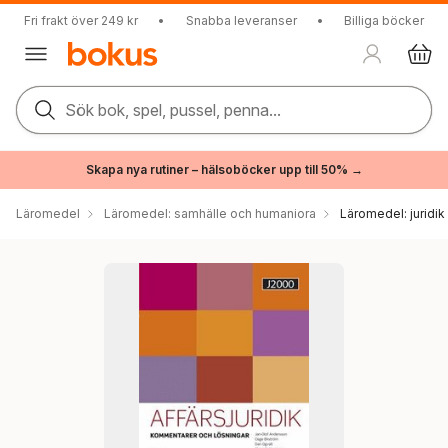
Fri frakt över 249 kr
•
Snabba leveranser
•
Billiga böcker
Sök bok, spel, pussel, penna...
Skapa nya rutiner – hälsoböcker upp till 50% →
Läromedel
Läromedel: samhälle och humaniora
Läromedel: juridik