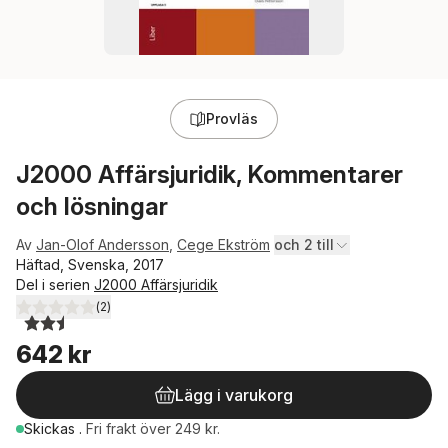
Provläs
J2000 Affärsjuridik, Kommentarer
och lösningar
Av
Jan-Olof Andersson
,
Cege Ekström
och 2 till
Häftad, Svenska, 2017
Del i serien
J2000 Affärsjuridik
(
2
)
2,5
utav 5 stjärnor. Totalt antal röster:
642 kr
Lägg i varukorg
Skickas
.
Fri frakt över 249 kr.