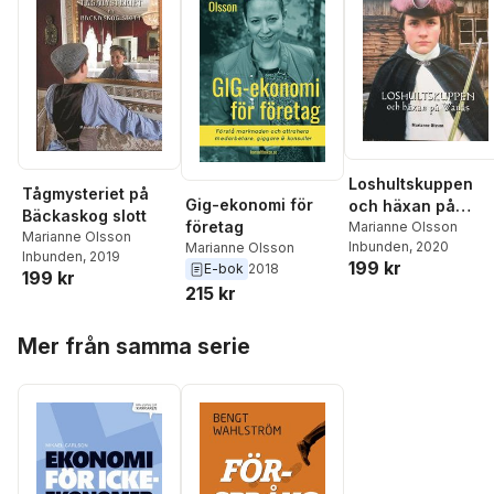
Loshultskuppen
Tågmysteriet på
Gig-ekonomi för
och häxan på
Bäckaskog slott
företag
Wanås
Marianne Olsson
Marianne Olsson
Inbunden
, 2020
Marianne Olsson
Inbunden
, 2019
199 kr
E-bok
2018
199 kr
215 kr
Hoppa över listan
Mer från samma serie