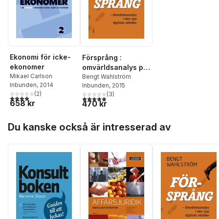
Ekonomi för icke-
Försprång :
ekonomer
omvärldsanalys på
Mikael Carlson
riktigt
Bengt Wahlström
Inbunden
, 2014
Inbunden
, 2015
(
2
)
(
3
)
4,0
utav 5 stjärnor. Totalt antal röster:
5,0
utav 5 stjärnor. Totalt antal röster:
658 kr
470 kr
Hoppa över listan
Du kanske också är intresserad av