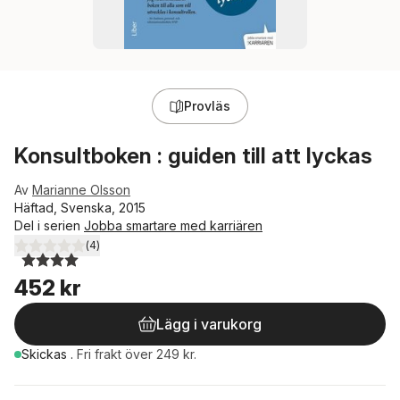
Provläs
Konsultboken : guiden till att lyckas
Av
Marianne Olsson
Häftad, Svenska, 2015
Del i serien
Jobba smartare med karriären
(
4
)
4,0
utav 5 stjärnor. Totalt antal röster:
452 kr
Lägg i varukorg
Skickas
.
Fri frakt över 249 kr.