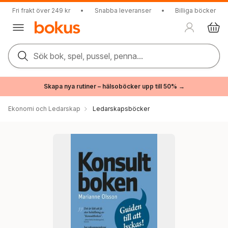
Fri frakt över 249 kr
•
Snabba leveranser
•
Billiga böcker
Sök bok, spel, pussel, penna...
Skapa nya rutiner – hälsoböcker upp till 50% →
Ekonomi och Ledarskap
Ledarskapsböcker