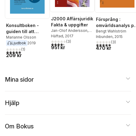
J2000 Affärsjuridik
Försprång :
Fakta & uppgifter
Konsultboken -
omvärldsanalys p
Jan-Olof Andersson
,
guiden till att
riktigt
Bengt Wahlström
Cege Ekström
Häftad
, 2017
,
Dan
Inbunden
, 2015
lyckas
Marianne Olsson
Ogvall
,
Claes
(
3
)
(
3
)
Ljudbok
2019
4,3
utav 5 stjärnor. Totalt antal röster:
5,0
utav 5 stjärnor. Tota
951 kr
Pettersson
470 kr
(
1
)
5,0
utav 5 stjärnor. Totalt antal röster:
209 kr
Mina sidor
Hjälp
Om Bokus