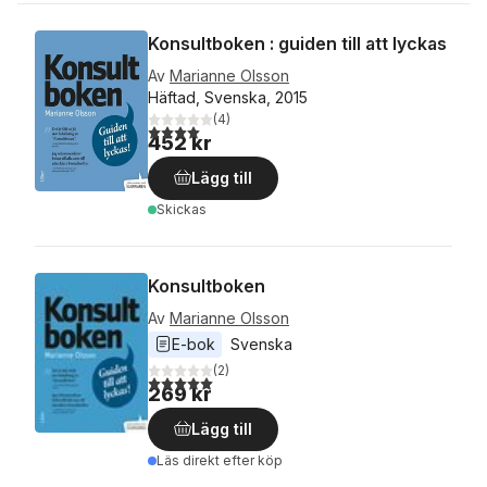
Konsultboken : guiden till att lyckas
Av
Marianne Olsson
Häftad, Svenska, 2015
(
4
)
4,0
utav 5 stjärnor. Totalt antal röster:
452 kr
Lägg till
Skickas
Konsultboken
Av
Marianne Olsson
E-bok
Svenska
(
2
)
5,0
utav 5 stjärnor. Totalt antal röster:
269 kr
Lägg till
Läs direkt efter köp