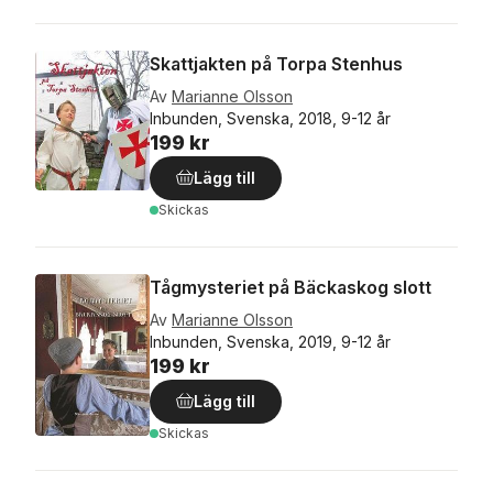
Skattjakten på Torpa Stenhus
Av
Marianne Olsson
Inbunden, Svenska, 2018, 9-12 år
199 kr
Lägg till
Skickas
Tågmysteriet på Bäckaskog slott
Av
Marianne Olsson
Inbunden, Svenska, 2019, 9-12 år
199 kr
Lägg till
Skickas