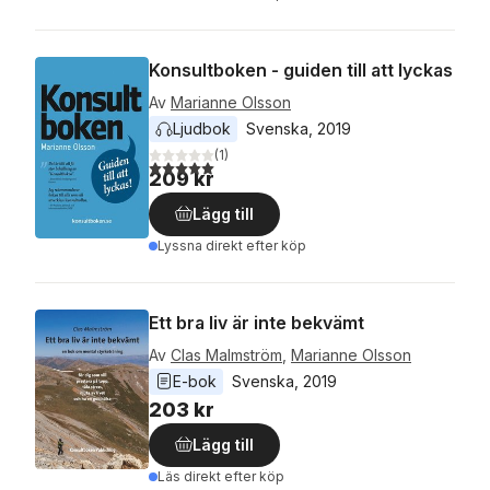
Konsultboken - guiden till att lyckas
Av
Marianne Olsson
Ljudbok
Svenska
, 
2019
(
1
)
5,0
utav 5 stjärnor. Totalt antal röster:
209 kr
Lägg till
Lyssna direkt efter köp
Ett bra liv är inte bekvämt
Av
Clas Malmström
,
Marianne Olsson
E-bok
Svenska
, 
2019
203 kr
Lägg till
Läs direkt efter köp