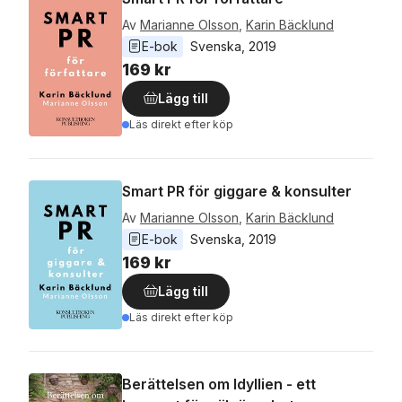
Av
Marianne Olsson
,
Karin Bäcklund
E-bok
Svenska
, 
2019
169 kr
Lägg till
Läs direkt efter köp
Smart PR för giggare & konsulter
Av
Marianne Olsson
,
Karin Bäcklund
E-bok
Svenska
, 
2019
169 kr
Lägg till
Läs direkt efter köp
Berättelsen om Idyllien - ett