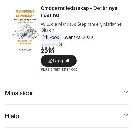
Omodernt ledarskap - Det är nya
tider nu
Av
Lucie Mandaus Stephansen
,
Marianne
Olsson
E-bok
Svenska
, 
2020
(
4
)
4,0
utav 5 stjärnor. Totalt antal röster:
29 kr
Lägg till
Läs direkt efter köp
Mina sidor
Hjälp