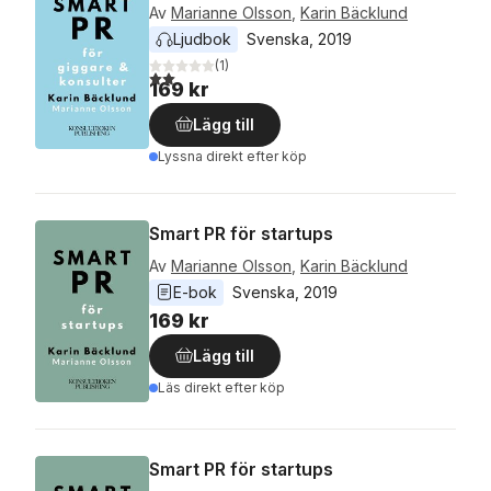
Av
Marianne Olsson
,
Karin Bäcklund
Ljudbok
Svenska
, 
2019
(
1
)
2,0
utav 5 stjärnor. Totalt antal röster:
169 kr
Lägg till
Lyssna direkt efter köp
Smart PR för startups
Av
Marianne Olsson
,
Karin Bäcklund
E-bok
Svenska
, 
2019
169 kr
Lägg till
Läs direkt efter köp
Smart PR för startups