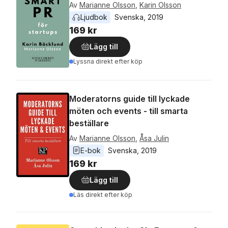
Av
Marianne Olsson
,
Karin Olsson
Ljudbok
Svenska
, 
2019
169 kr
Lägg till
Lyssna direkt efter köp
Moderatorns guide till lyckade
möten och events - till smarta
beställare
Av
Marianne Olsson
,
Åsa Julin
E-bok
Svenska
, 
2019
169 kr
Lägg till
Läs direkt efter köp