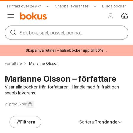
Fri frakt över 249 kr
•
Snabba leveranser
•
Billiga böcker
Sök bok, spel, pussel, penna...
Skapa nya rutiner – hälsoböcker upp till 50% →
Författare
Marianne Olsson
Marianne Olsson – författare
Visar alla böcker från författaren . Handla med fri frakt och
snabb leverans.
21
produkter
Filtrera
Sortera:
Trendande