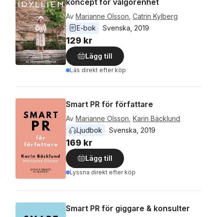
koncept för välgörenhet
Av
Marianne Olsson
,
Catrin Kylberg
E-bok
Svenska
, 
2019
129 kr
Lägg till
Läs direkt efter köp
Smart PR för författare
Av
Marianne Olsson
,
Karin Bäcklund
Ljudbok
Svenska
, 
2019
169 kr
Lägg till
Lyssna direkt efter köp
Smart PR för giggare & konsulter