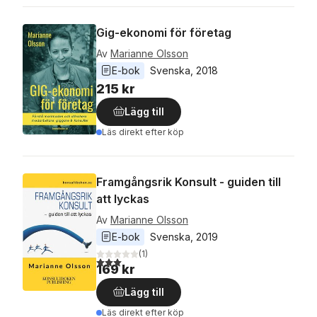
Gig-ekonomi för företag
Av
Marianne Olsson
E-bok
Svenska
, 
2018
215 kr
Lägg till
Läs direkt efter köp
Framgångsrik Konsult - guiden till
att lyckas
Av
Marianne Olsson
E-bok
Svenska
, 
2019
(
1
)
3,0
utav 5 stjärnor. Totalt antal röster:
169 kr
Lägg till
Läs direkt efter köp