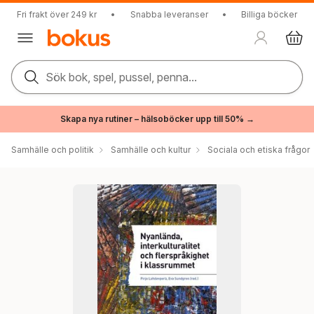
Fri frakt över 249 kr
•
Snabba leveranser
•
Billiga böcker
Sök bok, spel, pussel, penna...
Skapa nya rutiner – hälsoböcker upp till 50% →
Samhälle och politik
Samhälle och kultur
Sociala och etiska frågor