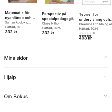
Matematik för
Perspektiv på
Teorier för
nyanlända och
specialpedagogik
undervisning och
flerspråkiga elever
Saman Abdoka
,
Claes Nilholm
lärande
Gleerups Utbildning A
Catharina Sundström
Häftad
, 2019
Häftad
, 2025
Häftad
, 2024
332 kr
Larsson
,
Eva Sundgren
332 kr
(
1
)
5,0
utav 5 stjärnor. Tota
408 kr
Mina sidor
Hjälp
Om Bokus