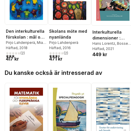
Den interkulturella
Skolans möte med
Interkulturella
förskolan : mål och
nyanlända
dimensioner :
arbetssätt
Pirjo Lahdenperä
,
Mia
Pirjo Lahdenperä
pedagogik för
Hans Lorentz
,
Bosse
Heikkilä
Häftad
, 2018
,
Kerstin
Häftad
, 2016
Bergstedt
Häftad
, 2021
,
Helen Aver
interkulturellt
Johannson
(
2
)
,
Anne
(
2
)
449 kr
Andreas Bergh
,
Lotta
lärande
3,0
utav 5 stjärnor. Totalt antal röster:
3,5
utav 5 stjärnor. Totalt antal röster:
417 kr
471 kr
Lillvist
,
Boglárka
Björkman
,
Pirjo
Straszer
,
Marja-Terttu
Lahdenperä
,
Johanne
Hoppa över listan
Tryggvason
,
Gun-Marie
Lunneblad
,
Kerstin vo
Du kanske också är intresserad av
Wetso
,
Eva Ärlemalm-
Brömssen
,
Johan
Hagsér
Söderman
,
Matilda
Wiklund