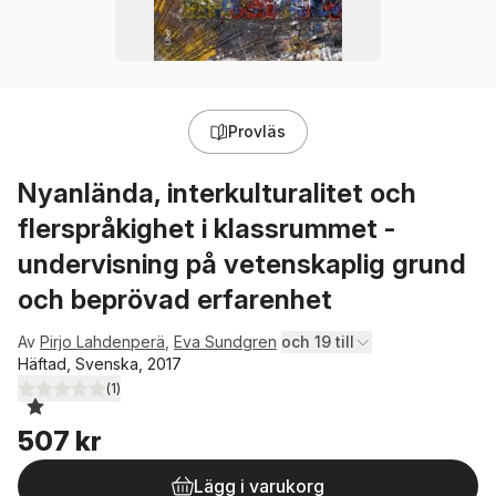
Provläs
Nyanlända, interkulturalitet och
flerspråkighet i klassrummet -
undervisning på vetenskaplig grund
och beprövad erfarenhet
Av
Pirjo Lahdenperä
,
Eva Sundgren
och 19 till
Häftad, Svenska, 2017
(
1
)
1,0
utav 5 stjärnor. Totalt antal röster:
507 kr
Lägg i varukorg