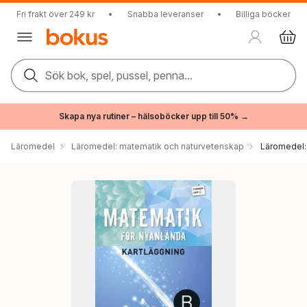
Fri frakt över 249 kr
•
Snabba leveranser
•
Billiga böcker
Sök bok, spel, pussel, penna...
Skapa nya rutiner – hälsoböcker upp till 50% →
Läromedel
Läromedel: matematik och naturvetenskap
Läromedel: