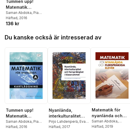
Tummen upp!
Matematik
kartläggning för
Saman Abdoka
,
Pia
Eriksson
Häftad
, 2016
nyanlända A
136 kr
Hoppa över listan
Du kanske också är intresserad av
Matematik för
Tummen upp!
Nyanlända,
nyanlända och
Matematik
interkulturalitet
flerspråkiga eleve
Saman Abdoka
,
kartläggning för
Saman Abdoka
,
Pia
och flerspråkighet i
Pirjo Lahdenperä
,
Eva
Catharina Sundström
Häftad
, 2019
Eriksson
Häftad
, 2016
Sundgren
Häftad
, 2017
,
Saman
nyanlända A
klassrummet -