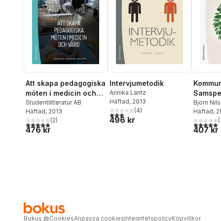
Att skapa pedagogiska
Intervjumetodik
Kommuni
möten i medicin och
Annika Lantz
Samspel
Häftad
, 2013
vård
Studentlitteratur AB
männis
Björn Nil
(
4
)
Häftad
, 2013
Waldema
Häftad
, 
3,0
utav 5 stjärnor. Totalt antal röster:
496 kr
(
2
)
(
5,0
utav 5 stjärnor. Totalt antal röster:
5,0
utav 5 
476 kr
407 kr
Bokus
@
Cookies
Anpassa cookies
Integritetspolicy
Köpvillkor