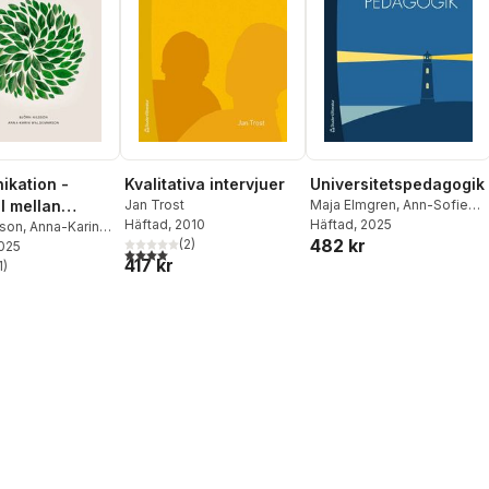
kation -
Kvalitativa intervjuer
Universitetspedagogik
 mellan
Jan Trost
Maja Elmgren
,
Ann-Sofie
Häftad
, 2010
Olding
Häftad
, 2025
kor
sson
,
Anna-Karin
482 kr
(
2
)
rson
2025
4,0
utav 5 stjärnor. Totalt antal röster:
417 kr
1
)
stjärnor. Totalt antal röster: