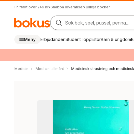
Fri frakt över 249 kr
•
Snabba leveranser
•
Billiga böcker
Sök bok, spel, pussel, penna...
Meny
Erbjudanden
Student
Topplistor
Barn & ungdom
B
Medicin
Medicin: allmänt
Medicinsk utrustning och medicinsk