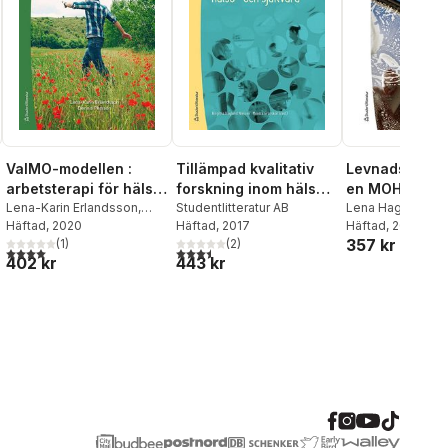
ValMO-modellen :
Tillämpad kvalitativ
Levnadsvanea
arbetsterapi för hälsa
forskning inom hälso-
en MOHO-kont
genom görande
Lena-Karin Erlandsson
,
och sjukvård
Studentlitteratur AB
tillämpning a
Lena Haglund
Dennis Persson
Häftad
, 2020
Häftad
, 2017
Häftad
, 2023
of human occ
357 kr
(
1
)
(
2
)
4,0
utav 5 stjärnor. Totalt antal röster:
3,5
utav 5 stjärnor. Totalt antal röster:
402 kr
443 kr