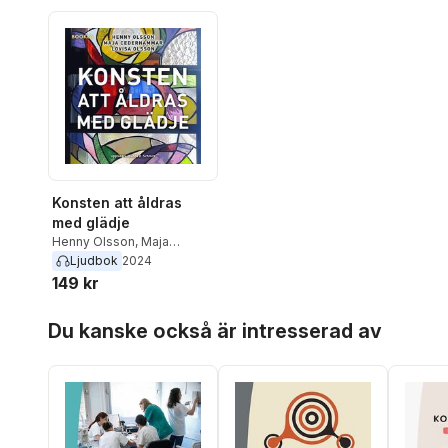
Konsten att åldras
med glädje
Henny Olsson
,
Maja
Cederhammar
,
Lovisa
Ljudbok
2024
Olsson
149 kr
Hoppa över listan
Du kanske också är intresserad av