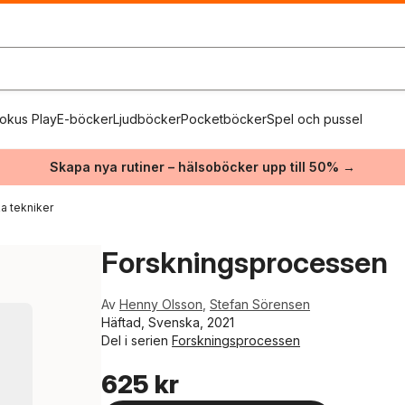
okus Play
E-böcker
Ljudböcker
Pocketböcker
Spel och pussel
Skapa nya rutiner – hälsoböcker upp till 50% →
a tekniker
Forskningsprocessen
Av
Henny Olsson
,
Stefan Sörensen
Häftad, Svenska, 2021
Del i serien
Forskningsprocessen
625 kr