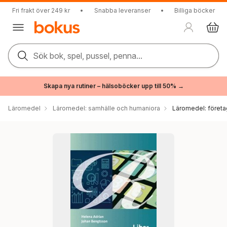
Fri frakt över 249 kr
•
Snabba leveranser
•
Billiga böcker
Sök bok, spel, pussel, penna...
Skapa nya rutiner – hälsoböcker upp till 50% →
Läromedel
Läromedel: samhälle och humaniora
Läromedel: föret