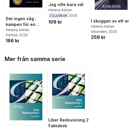
Jag ville bara väl
Helena Adrian
Ljudbok
2026
Det ingen såg :
I skuggan av ett a
109 kr
kampen för en
Helena Adrian
författares frihet
Helena Adrian
Inbunden
, 2025
Häftad
, 2026
259 kr
186 kr
Hoppa över listan
Mer från samma serie
Liber Redovisning 2
Faktabok