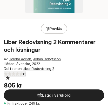
Provläs
Liber Redovisning 2 Kommentarer
och lösningar
Av
Helena Adrian
,
Johan Bengtsson
Häftad, Svenska, 2022
Del i serien
Liber Redovisning 2
(
1
)
1,0
utav 5 stjärnor. Totalt antal röster:
805 kr
Lägg i varukorg
.
Fri frakt över 249 kr.