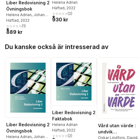
Liber Redovisning 2
Helena Adrian
Häftad
, 2022
Övningsbok
(
2
)
Helena Adrian
,
Johan
1,0
utav 5 stjärnor. Totalt antal röster:
930 kr
Bengtsson
Häftad
, 2022
(
1
)
1,0
utav 5 stjärnor. Totalt antal röster:
889 kr
Hoppa över listan
Du kanske också är intresserad av
Liber Redovisning 2
Faktabok
Liber Redovisning 2
Helena Adrian
Vård utan värde :
Häftad
, 2022
Övningsbok
undvik
(
2
)
Helena Adrian
,
Johan
lågvärdevård och
Oskar Lindfors
,
David
1,0
utav 5 stjärnor. Totalt antal röster: