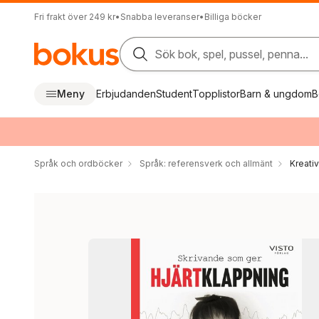
Fri frakt över 249 kr
•
Snabba leveranser
•
Billiga böcker
Sök bok, spel, pussel, penna...
Meny
Erbjudanden
Student
Topplistor
Barn & ungdom
B
Språk och ordböcker
Språk: referensverk och allmänt
Kreati