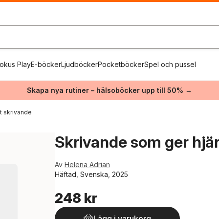
okus Play
E-böcker
Ljudböcker
Pocketböcker
Spel och pussel
Skapa nya rutiner – hälsoböcker upp till 50% →
vt skrivande
Skrivande som ger hjä
Av
Helena Adrian
Häftad, Svenska, 2025
248 kr
Lägg i varukorg