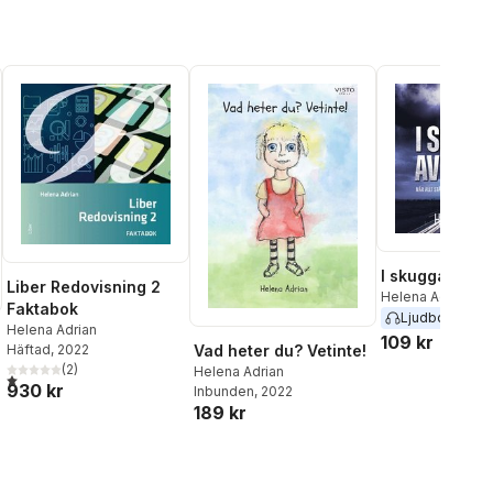
I skuggan av e
Liber Redovisning 2
Helena Adrian
Faktabok
Ljudbok
2025
Helena Adrian
109 kr
Häftad
, 2022
Vad heter du? Vetinte!
(
2
)
Helena Adrian
1,0
utav 5 stjärnor. Totalt antal röster:
930 kr
Inbunden
, 2022
189 kr
l röster: