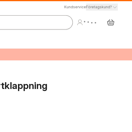
Kundservice
Företagskund?
rtklappning