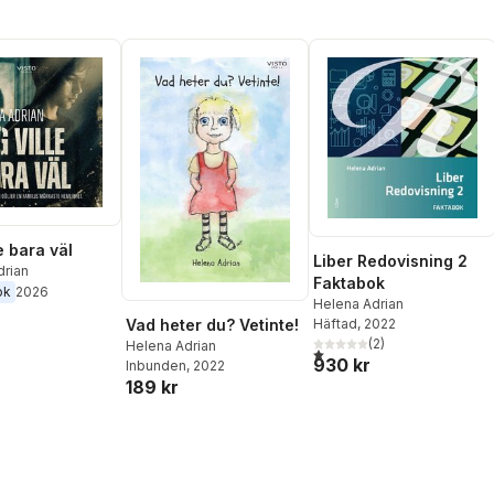
e bara väl
Liber Redovisning 2
drian
Faktabok
ok
2026
Helena Adrian
Häftad
, 2022
Vad heter du? Vetinte!
(
2
)
Helena Adrian
1,0
utav 5 stjärnor. Totalt anta
930 kr
Inbunden
, 2022
189 kr