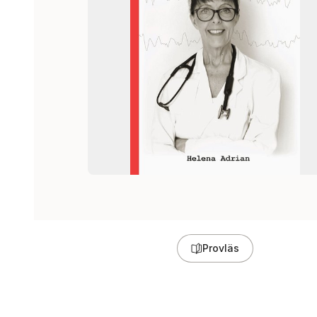
Provläs