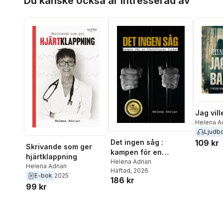
Du kanske också är intresserad av
Jag vill
Helena A
Ljudb
Det ingen såg :
109 kr
Skrivande som ger
kampen för en
hjärtklappning
författares frihet
Helena Adrian
Helena Adrian
Häftad
, 2026
E-bok
2025
186 kr
99 kr