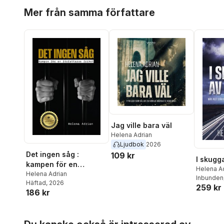
Hoppa över listan
Mer från samma författare
Jag ville bara väl
Helena Adrian
Ljudbok
2026
Det ingen såg :
109 kr
I skugga
kampen för en
Helena A
författares frihet
Helena Adrian
Inbunden
Häftad
, 2026
259 kr
186 kr
Hoppa över listan