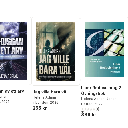
Liber Redovisning 2
n av ett arv
Jag ville bara väl
Övningsbok
drian
Helena Adrian
Helena Adrian
,
Johan
, 2025
Inbunden
, 2026
Bengtsson
Häftad
, 2022
255 kr
(
1
)
1,0
utav 5 stjärnor. Totalt anta
889 kr