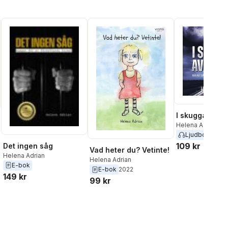
I skuggan av e
Helena Adrian
Ljudbok
2025
109 kr
Det ingen såg
Vad heter du? Vetinte!
Helena Adrian
Helena Adrian
l röster:
E-bok
E-bok
2022
149 kr
99 kr