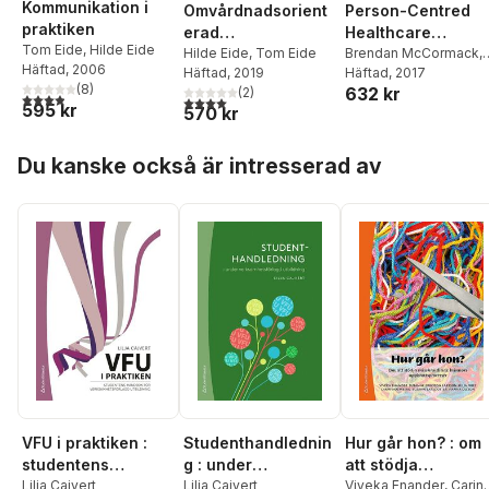
Kommunikation i
Person-Centred
Omvårdnadsorient
praktiken
Healthcare
erad
Tom Eide
,
Hilde Eide
Research
Brendan McCormack
,
kommunikation :
Hilde Eide
,
Tom Eide
Häftad
, 2006
Brendan McCormack
Häftad
, 2017
,
Häftad
, 2019
personorientering,
(
8
)
632 kr
Sandra van Dulmen
,
(
2
)
samarbete och etik
3,9
utav 5 stjärnor. Totalt antal röster:
4,0
utav 5 stjärnor. Totalt antal röster:
595 kr
570 kr
Hilde Eide
,
Kirsti
Skovdahl
,
Tom Eide
Hoppa över listan
Du kanske också är intresserad av
VFU i praktiken :
Studenthandlednin
Hur går hon? : om
studentens
g : under
att stödja
handbok för
Lilja Cajvert
verksamhetsförlag
Lilja Cajvert
misshandlade
Viveka Enander
,
Carin