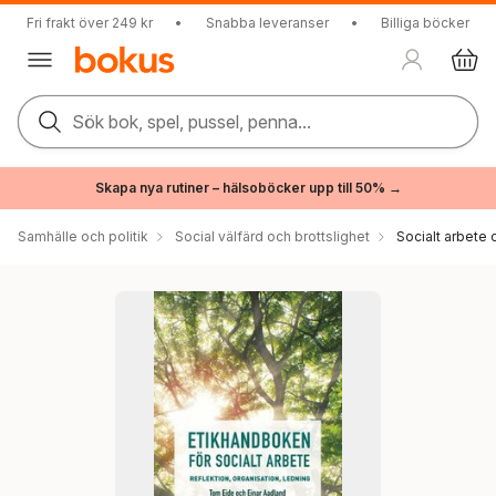
Fri frakt över 249 kr
•
Snabba leveranser
•
Billiga böcker
Sök bok, spel, pussel, penna...
Skapa nya rutiner – hälsoböcker upp till 50% →
Samhälle och politik
Social välfärd och brottslighet
Socialt arbete 