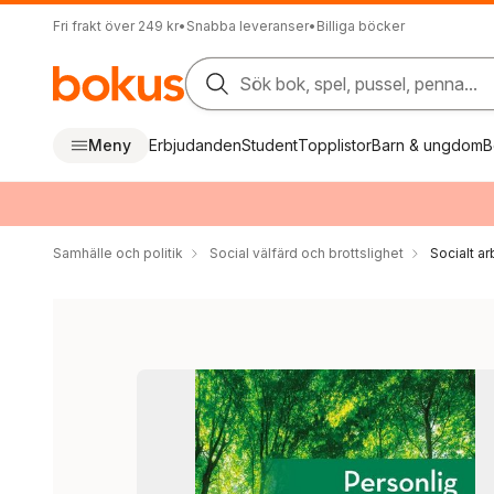
Fri frakt över 249 kr
•
Snabba leveranser
•
Billiga böcker
Sök bok, spel, pussel, penna...
Meny
Erbjudanden
Student
Topplistor
Barn & ungdom
B
Samhälle och politik
Social välfärd och brottslighet
Socialt a