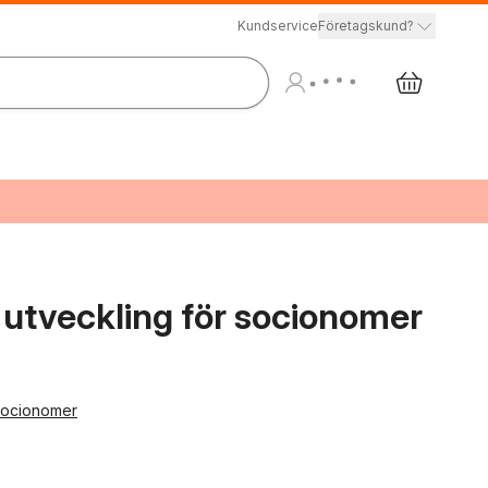
Kundservice
Företagskund?
l utveckling för socionomer
 socionomer