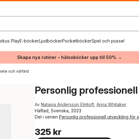
okus Play
E-böcker
Ljudböcker
Pocketböcker
Spel och pussel
Skapa nya rutiner – hälsoböcker upp till 50% →
rbete och välfärd
Personlig professionel
Av
Natasja Andersson Elmtoft
,
Anna Whitaker
Häftad, Svenska, 2023
Del i serien
Personlig professionell utveckling för
325 kr