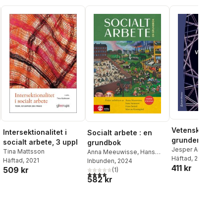
Vetenskapsteo
Intersektionalitet i
Socialt arbete : en
grunder och
socialt arbete, 3 uppl
grundbok
tillämpning
Jesper Andreas
Tina Mattsson
Anna Meeuwisse
,
Hans
Thomas Johans
Häftad
, 2024
Häftad
, 2021
Swärd
Inbunden
,
Sune Sunesson
, 2024
,
411 kr
509 kr
Marcus Knutagård
(
1
)
al röster:
4,0
utav 5 stjärnor. Totalt antal röster:
582 kr