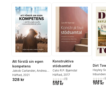
Konstruktiva
Att förstå sin egen
Dirt To
stödsamtal
kompetens
Hayley S
Cato R.P. Bjørndal
Jakob Carlander
,
Andreas
Inbunden
Häftad
, 2017
Wedeen
Häftad
, 2021
(
(
1
)
328 kr
4,2
utav 5 
4,0
utav 5 stjärnor. Totalt antal röster:
199 kr
519 kr