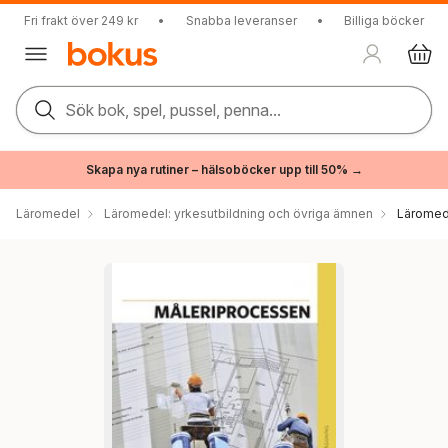
Fri frakt över 249 kr
•
Snabba leveranser
•
Billiga böcker
Sök bok, spel, pussel, penna...
Skapa nya rutiner – hälsoböcker upp till 50% →
Läromedel
Läromedel: yrkesutbildning och övriga ämnen
Läromed