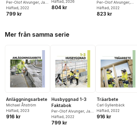
Anders Englund
Häftad
, 2026
,
Jan
Per-Olof Alvunger
,
Jan
Per-Olof Alvunger
,
804 kr
Jonsson
,
Sune
Jonsson
Häftad
, 2022
,
Tommy
Anders Englund
Häftad
, 2022
,
Carl
Sundström
,
Tommy
799 kr
823 kr
Svensson
Gyllenbäck
,
Jan
Svensson
,
Michael
Jonsson
,
Sune
Åhström
Sundström
,
Tommy
Hoppa över listan
Svensson
,
Michael
Mer från samma serie
Åhström
Anläggningsarbete
Husbyggnad 1-3
Träarbete
Michael Åhström
Faktabok
Carl Gyllenbäck
Häftad
, 2023
Häftad
, 2022
Per-Olof Alvunger
,
Jan
916 kr
916 kr
Jonsson
Häftad
, 2022
,
Tommy
799 kr
Svensson