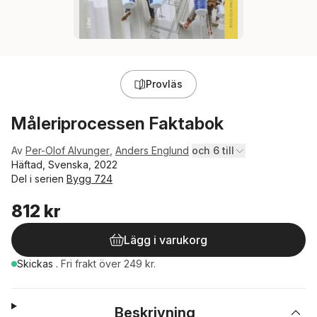
Provläs
Måleriprocessen Faktabok
Av
Per-Olof Alvunger
,
Anders Englund
och 6 till
Häftad, Svenska, 2022
Del i serien
Bygg 724
812 kr
Lägg i varukorg
Skickas
.
Fri frakt över 249 kr.
Beskrivning