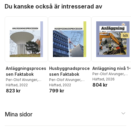
Hoppa över listan
Du kanske också är intresserad av
Husbyggnadsproce
Anläggning nivå 1
Anläggningsproces
ssen Faktabok
Per-Olof Alvunger
,
sen Faktabok
Anders Englund
Häftad
, 2026
,
Jan
Per-Olof Alvunger
,
Per-Olof Alvunger
,
804 kr
Jonsson
,
Sune
Anders Englund
Häftad
, 2022
,
Carl
Anders Englund
Häftad
, 2022
,
Carl
Sundström
,
Tommy
799 kr
823 kr
Gyllenbäck
,
Jan
Gyllenbäck
,
Jan
Svensson
,
Michael
Jonsson
,
Sune
Jonsson
,
Sune
Åhström
Sundström
,
Tommy
Sundström
,
Tommy
Svensson
Svensson
,
Michael
Åhström
Mina sidor