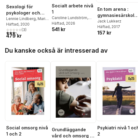
Socialt arbete nivå
Sexologi för
En tom arena :
1
psykologer och
gymnasiesärskole
Caroline Lundström
,
psykoterapeuter
Lennie Lindberg
,
Maria
och
Jack Lukkerz
Jack Lukkerz
Häftad
, 2026
,
Therese
Carola-Bure
Häftad
, 2020
,
Malin
Häftad
, 2017
habiliteringsperso
541 kr
Qvist
Drevstam
(
3
,
)
Suzann
157 kr
3,3
utav 5 stjärnor. Totalt antal röster:
alens perspektiv 
479 kr
Larsdotter
,
Jack
sex- och
Lukkerz
,
Hanna Möllås
,
Hoppa över listan
samlevnadsunderv
Karl Norwald
,
Isabella
Du kanske också är intresserad av
sning
Sundström
Social omsorg nivå
Psykiatri nivå 1 oc
Grundläggande
1 och 2
2
vård och omsorg 1,