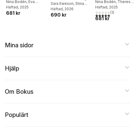
Nina Bodén
,
Eva
Nina Bodén
,
Theres
bok, Gy25
Sara Eweson
,
Stina
Wedman
Häftad
, 2025
,
Helena Bäck
Klasson
Häftad
, 2025
Willquist
Häftad
, 2026
681 kr
(
1
)
690 kr
5,0
utav 5 stjärnor. Tota
681 kr
Mina sidor
Hjälp
Om Bokus
Populärt