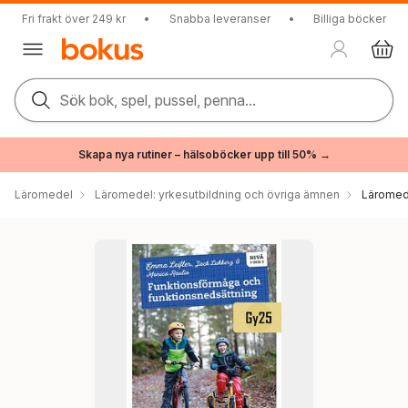
Fri frakt över 249 kr
•
Snabba leveranser
•
Billiga böcker
Sök bok, spel, pussel, penna...
Skapa nya rutiner – hälsoböcker upp till 50% →
Läromedel
Läromedel: yrkesutbildning och övriga ämnen
Läromede