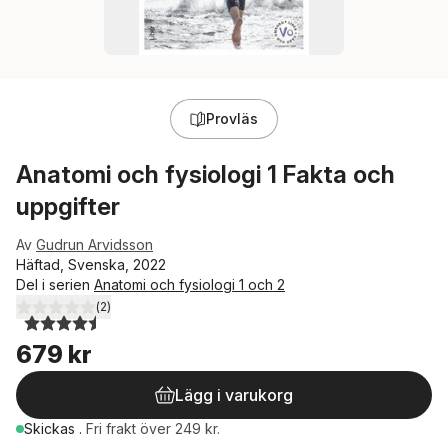
Provläs
Anatomi och fysiologi 1 Fakta och
uppgifter
Av
Gudrun Arvidsson
Häftad, Svenska, 2022
Del i serien
Anatomi och fysiologi 1 och 2
(
2
)
4,5
utav 5 stjärnor. Totalt antal röster:
679 kr
Lägg i varukorg
Skickas
.
Fri frakt över 249 kr.