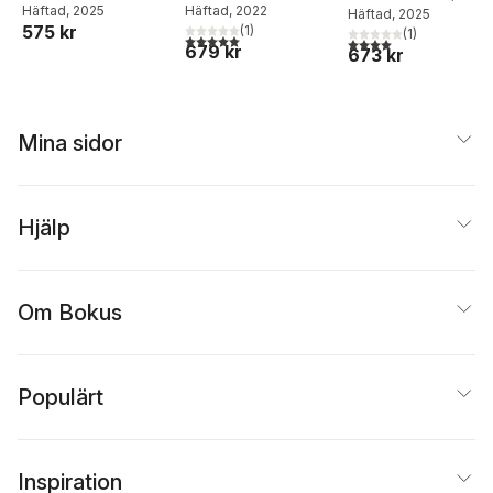
Häftad
, 2022
Häftad
, 2025
Margareta Rasmusson
Häftad
, 2025
575 kr
(
1
)
(
1
)
5,0
utav 5 stjärnor. Totalt antal röster:
4,0
utav 5 stjärnor. Tota
679 kr
673 kr
Mina sidor
Hjälp
Om Bokus
Populärt
Inspiration