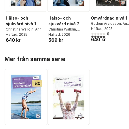
Hälso- och
Hälso- och
Omvårdnad nivå 1
sjukvård nivå 2
sjukvård nivå 1
Gudrun Arvidsson
,
Ann
Hedlund Leijon
Häftad
, 2025
,
Christina Walldin
,
Christina Walldin
,
Anna
Christina Walldin
(
1
)
Gudrun Arvidsson
Häftad
, 2026
,
Hedlund Leijon
Häftad
, 2025
,
Gudrun
5,0
utav 5 stjärnor. Tota
640 kr
569 kr
640 kr
Monica Rautio
Arvidsson
,
Monica
Rautio
Hoppa över listan
Mer från samma serie