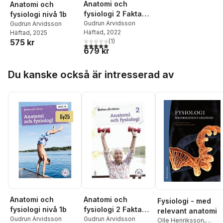
Anatomi och
Anatomi och
fysiologi 2 Fakta
fysiologi nivå 1b
och uppgifter
Gudrun Arvidsson
Gudrun Arvidsson
Häftad
, 2022
Häftad
, 2025
575 kr
(
1
)
5,0
utav 5 stjärnor. Totalt antal röster:
679 kr
Hoppa över listan
Du kanske också är intresserad av
Anatomi och
Anatomi och
Fysiologi - med
fysiologi 2 Fakta
fysiologi nivå 1b
relevant anatomi
och uppgifter
Gudrun Arvidsson
Gudrun Arvidsson
Olle Henriksson
,