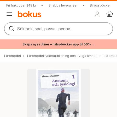
Fri frakt över 249 kr
•
Snabba leveranser
•
Billiga böcker
Sök bok, spel, pussel, penna...
Skapa nya rutiner – hälsoböcker upp till 50% →
Läromedel
Läromedel: yrkesutbildning och övriga ämnen
Läromede