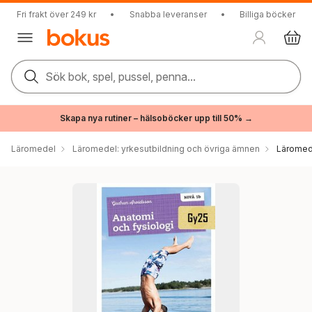
Fri frakt över 249 kr
•
Snabba leveranser
•
Billiga böcker
Sök bok, spel, pussel, penna...
Skapa nya rutiner – hälsoböcker upp till 50% →
Läromedel
Läromedel: yrkesutbildning och övriga ämnen
Läromede