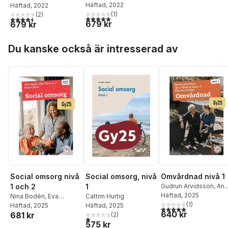
Häftad
, 2022
Häftad
, 2022
(
1
)
(
2
)
5,0
utav 5 stjärnor. Totalt antal röster:
4,5
utav 5 stjärnor. Totalt antal röster:
679 kr
679 kr
Hoppa över listan
Du kanske också är intresserad av
Social omsorg nivå
Social omsorg, nivå
Omvårdnad nivå 1
1 och 2
1
Gudrun Arvidsson
,
Ann
Hedlund Leijon
Häftad
, 2025
,
Nina Bodén
,
Eva
Cattrin Hurtig
Christina Walldin
(
1
)
Wedman
Häftad
, 2025
,
Helena Bäck
Häftad
, 2025
5,0
utav 5 stjärnor. Tota
640 kr
681 kr
(
2
)
1,0
utav 5 stjärnor. Totalt antal röster:
575 kr