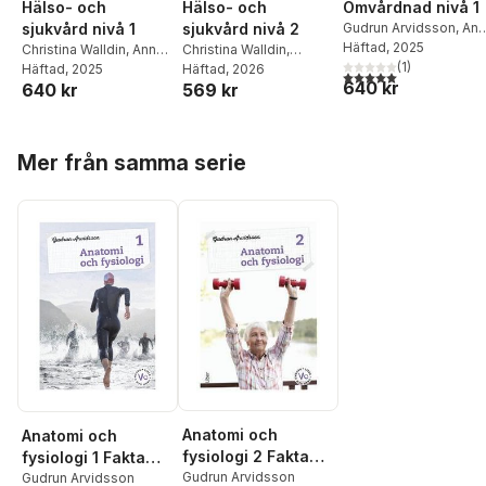
Hälso- och
Hälso- och
Omvårdnad nivå 1
sjukvård nivå 2
sjukvård nivå 1
Gudrun Arvidsson
,
Ann
Hedlund Leijon
Häftad
, 2025
,
Christina Walldin
,
Christina Walldin
,
Anna
Christina Walldin
(
1
)
Gudrun Arvidsson
Häftad
, 2026
,
Hedlund Leijon
Häftad
, 2025
,
Gudrun
5,0
utav 5 stjärnor. Tota
640 kr
569 kr
640 kr
Monica Rautio
Arvidsson
,
Monica
Rautio
Hoppa över listan
Mer från samma serie
Anatomi och
Anatomi och
fysiologi 2 Fakta
fysiologi 1 Fakta
och uppgifter
Gudrun Arvidsson
och uppgifter
Gudrun Arvidsson