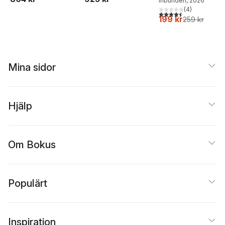
Inbunden
, 2026
(
4
)
4,5
utav 5 stjärnor. Tota
199 kr
259 kr
Mina sidor
Hjälp
Om Bokus
Populärt
Inspiration