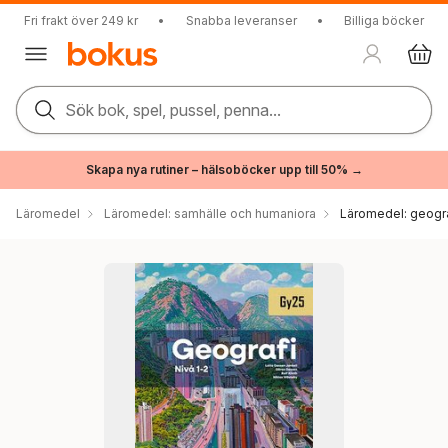
Fri frakt över 249 kr
•
Snabba leveranser
•
Billiga böcker
Sök bok, spel, pussel, penna...
Skapa nya rutiner – hälsoböcker upp till 50% →
Läromedel
Läromedel: samhälle och humaniora
Läromedel: geogr