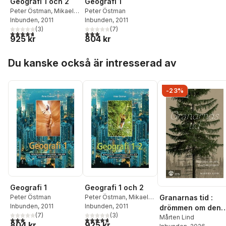
Geografi 1 och 2
Geografi 1
Peter Östman
,
Mikael
Peter Östman
Gardestrand Bengtsson
Inbunden
, 2011
Inbunden
, 2011
(
3
)
(
7
)
4,7
utav 5 stjärnor. Totalt antal röster:
3,0
utav 5 stjärnor. Totalt antal röster:
925 kr
804 kr
Hoppa över listan
Du kanske också är intresserad av
-23%
Geografi 1
Geografi 1 och 2
Peter Östman
Peter Östman
,
Mikael
Granarnas tid :
Inbunden
, 2011
Gardestrand Bengtsson
Inbunden
, 2011
drömmen om den
(
7
)
(
3
)
otämjda skogen
Mårten Lind
3,0
utav 5 stjärnor. Totalt antal röster:
4,7
utav 5 stjärnor. Totalt antal röster:
804 kr
925 kr