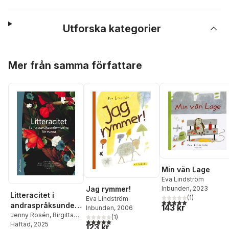
Utforska kategorier
Hoppa över listan
Mer från samma författare
Min vän Lage
Eva Lindström
Jag rymmer!
Inbunden
, 2023
Litteracitet i
(
1
)
Eva Lindström
5,0
utav 5 stjärnor. Tota
andraspråksunderv
143 kr
Inbunden
, 2006
isning för vuxna
Jenny Rosén
,
Birgitta
(
1
)
5,0
utav 5 stjärnor. Totalt antal röster:
Ljung Egeland
Häftad
, 2025
,
Annika
123 kr