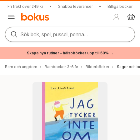
Fri frakt över 249 kr
•
Snabba leveranser
•
Billiga böcker
Sök bok, spel, pussel, penna...
Skapa nya rutiner – hälsoböcker upp till 50% →
Barn och ungdom
Barnböcker 3-6 år
Bilderböcker
Sagor och be