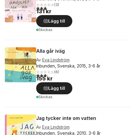
(
3
)
3,0
utav 5 stjärnor. Totalt antal röster:
131 kr
Lägg till
Skickas
Alla går iväg
Av
Eva Lindström
Inbunden, Svenska, 2015, 3-6 år
(
6
)
3,2
utav 5 stjärnor. Totalt antal röster:
155 kr
Lägg till
Skickas
Jag tycker inte om vatten
Av
Eva Lindström
Inbunden, Svenska, 2010, 3-6 år