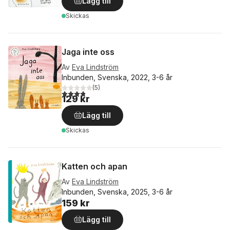
Lägg till
Skickas
Jaga inte oss
Av
Eva Lindström
Inbunden, Svenska, 2022, 3-6 år
(
5
)
3,8
utav 5 stjärnor. Totalt antal röster:
129 kr
Lägg till
Skickas
Katten och apan
Av
Eva Lindström
Inbunden, Svenska, 2025, 3-6 år
159 kr
Lägg till