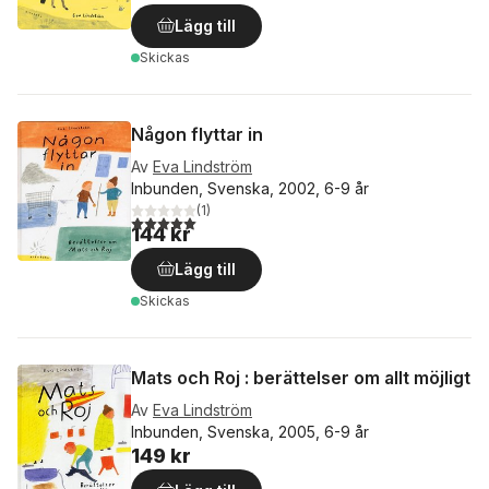
Lägg till
Skickas
Någon flyttar in
Av
Eva Lindström
Inbunden, Svenska, 2002, 6-9 år
(
1
)
5,0
utav 5 stjärnor. Totalt antal röster:
144 kr
Lägg till
Skickas
Mats och Roj : berättelser om allt möjligt
Av
Eva Lindström
Inbunden, Svenska, 2005, 6-9 år
149 kr