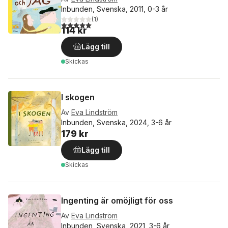
Inbunden, Svenska, 2011, 0-3 år
(
1
)
5,0
utav 5 stjärnor. Totalt antal röster:
114 kr
Lägg till
Skickas
I skogen
Av
Eva Lindström
Inbunden, Svenska, 2024, 3-6 år
179 kr
Lägg till
Skickas
Ingenting är omöjligt för oss
Av
Eva Lindström
Inbunden, Svenska, 2021, 3-6 år