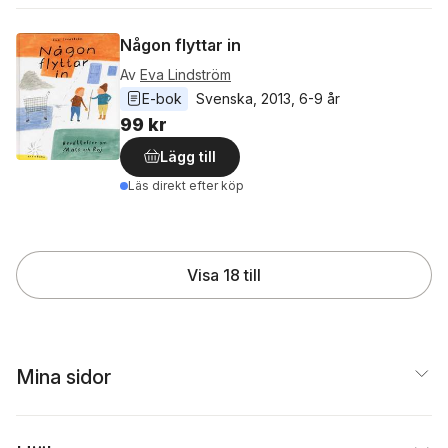
Någon flyttar in
Av
Eva Lindström
E-bok
Svenska
, 
2013
, 
6-9 år
99 kr
Lägg till
Läs direkt efter köp
Visa 18 till
Mina sidor