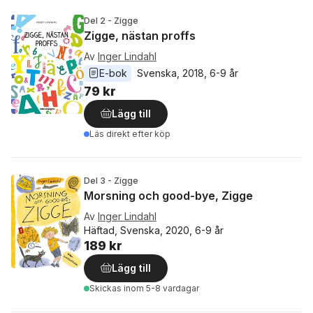
Del 2 - Zigge
Zigge, nästan proffs
Av
Inger Lindahl
E-bok
Svenska
, 
2018
, 
6-9 år
79 kr
Lägg till
Läs direkt efter köp
Del 3 - Zigge
Morsning och good-bye, Zigge
Av
Inger Lindahl
Häftad, Svenska, 2020, 6-9 år
189 kr
Lägg till
Skickas
inom 5-8 vardagar