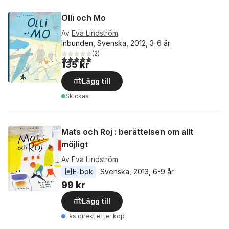
Olli och Mo
Av
Eva Lindström
Inbunden, Svenska, 2012, 3-6 år
(
2
)
5,0
utav 5 stjärnor. Totalt antal röster:
135 kr
Lägg till
Skickas
Mats och Roj : berättelsen om allt
möjligt
Av
Eva Lindström
E-bok
Svenska
, 
2013
, 
6-9 år
99 kr
Lägg till
Läs direkt efter köp