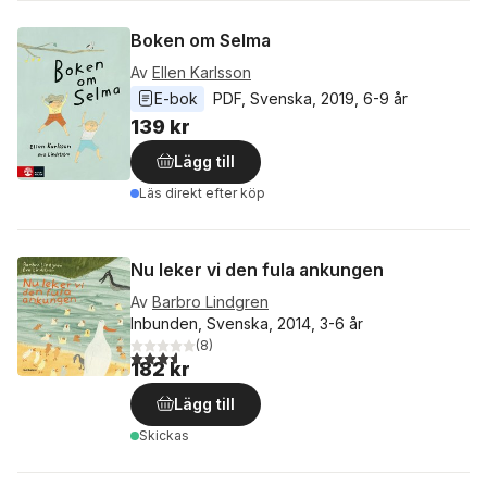
Boken om Selma
Av
Ellen Karlsson
E-bok
PDF
, 
Svenska
, 
2019
, 
6-9 år
139 kr
Lägg till
Läs direkt efter köp
Nu leker vi den fula ankungen
Av
Barbro Lindgren
Inbunden, Svenska, 2014, 3-6 år
(
8
)
3,6
utav 5 stjärnor. Totalt antal röster:
182 kr
Lägg till
Skickas