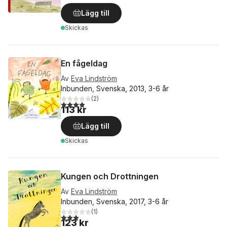
Lägg till
Skickas
En fågeldag
Av
Eva Lindström
Inbunden, Svenska, 2013, 3-6 år
(
2
)
4,0
utav 5 stjärnor. Totalt antal röster:
113 kr
Lägg till
Skickas
Kungen och Drottningen
Av
Eva Lindström
Inbunden, Svenska, 2017, 3-6 år
(
1
)
3,0
utav 5 stjärnor. Totalt antal röster:
123 kr