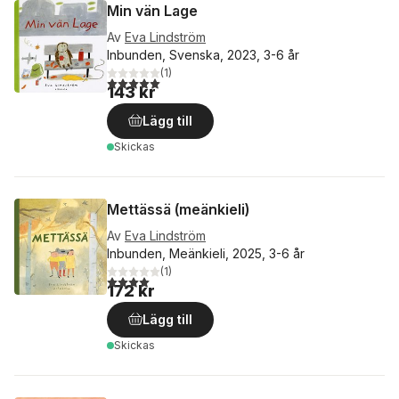
Min vän Lage
Av
Eva Lindström
Inbunden, Svenska, 2023, 3-6 år
(
1
)
5,0
utav 5 stjärnor. Totalt antal röster:
143 kr
Lägg till
Skickas
Mettässä (meänkieli)
Av
Eva Lindström
Inbunden, Meänkieli, 2025, 3-6 år
(
1
)
4,0
utav 5 stjärnor. Totalt antal röster:
172 kr
Lägg till
Skickas