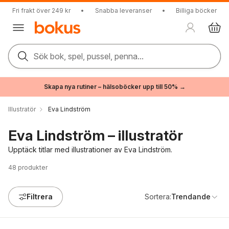
Fri frakt över 249 kr
•
Snabba leveranser
•
Billiga böcker
Sök bok, spel, pussel, penna...
Skapa nya rutiner – hälsoböcker upp till 50% →
Illustratör
Eva Lindström
Eva Lindström – illustratör
Upptäck titlar med illustrationer av Eva Lindström.
48
produkter
Filtrera
Sortera:
Trendande