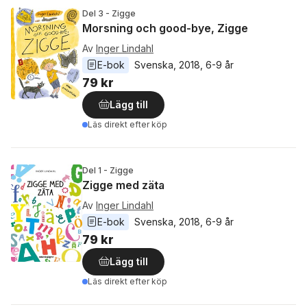
Del 3 - Zigge
Morsning och good-bye, Zigge
Av
Inger Lindahl
E-bok
Svenska
, 
2018
, 
6-9 år
79 kr
Lägg till
Läs direkt efter köp
Del 1 - Zigge
Zigge med zäta
Av
Inger Lindahl
E-bok
Svenska
, 
2018
, 
6-9 år
79 kr
Lägg till
Läs direkt efter köp