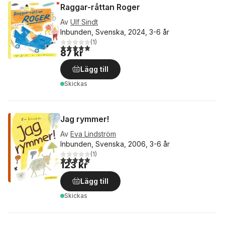
Raggar-råttan Roger
Av
Ulf Sindt
Inbunden, Svenska, 2024, 3-6 år
(
1
)
5,0
utav 5 stjärnor. Totalt antal röster:
87 kr
Lägg till
Skickas
Jag rymmer!
Av
Eva Lindström
Inbunden, Svenska, 2006, 3-6 år
(
1
)
5,0
utav 5 stjärnor. Totalt antal röster:
123 kr
Lägg till
Skickas