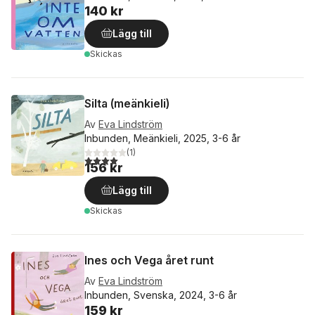
140 kr
Lägg till
Skickas
Silta (meänkieli)
Av
Eva Lindström
Inbunden, Meänkieli, 2025, 3-6 år
(
1
)
4,0
utav 5 stjärnor. Totalt antal röster:
156 kr
Lägg till
Skickas
Ines och Vega året runt
Av
Eva Lindström
Inbunden, Svenska, 2024, 3-6 år
159 kr