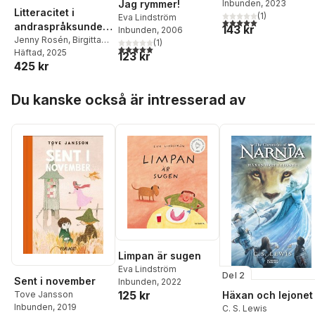
Jag rymmer!
Inbunden
, 2023
Litteracitet i
(
1
)
Eva Lindström
5,0
utav 5 stjärnor. Tota
andraspråksunderv
143 kr
Inbunden
, 2006
isning för vuxna
Jenny Rosén
,
Birgitta
(
1
)
5,0
utav 5 stjärnor. Totalt antal röster:
Ljung Egeland
Häftad
, 2025
,
Annika
123 kr
425 kr
Norlund Shaswar
,
Åsa
Wedin
,
Liz Adams
Hoppa över listan
Lyngbäck
,
Lovisa Berg
,
Du kanske också är intresserad av
Tímea Bergsten
Provaznik
,
Helena
Colliander
,
Marianne
Eek
,
Maria Eklund
Heinonen
,
Caroline
Ekwall
,
Pernilla Gren
Edvardsson
,
Åsa
Gustafsson
,
Emma
Lanäs
,
Eva Lindström
,
Enni Paul
,
Akki Sidén
,
Elisabeth Zetterholm
Limpan är sugen
Eva Lindström
Del 2
Sent i november
Inbunden
, 2022
125 kr
Häxan och lejonet
Tove Jansson
Inbunden
, 2019
C. S. Lewis