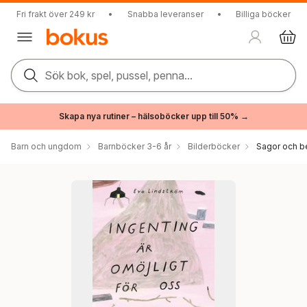
Fri frakt över 249 kr
•
Snabba leveranser
•
Billiga böcker
Sök bok, spel, pussel, penna...
Skapa nya rutiner – hälsoböcker upp till 50% →
Barn och ungdom
Barnböcker 3-6 år
Bilderböcker
Sagor och be