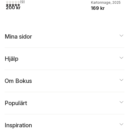
(
9
)
Kartonnage
, 2025
5,0
utav 5 stjärnor. Totalt antal röster:
200 kr
169 kr
Mina sidor
Hjälp
Om Bokus
Populärt
Inspiration