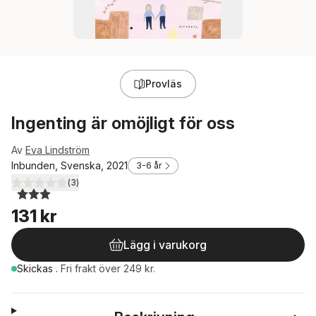
Provläs
Ingenting är omöjligt för oss
Av
Eva Lindström
Inbunden, Svenska, 2021
3-6 år
(
3
)
3,0
utav 5 stjärnor. Totalt antal röster:
131 kr
Lägg i varukorg
Skickas
.
Fri frakt över 249 kr.