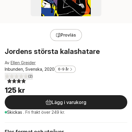
Provläs
Jordens största kalashatare
Av
Ellen Greider
Inbunden, Svenska, 2020
6-9 år
(
2
)
4,0
utav 5 stjärnor. Totalt antal röster:
125 kr
Lägg i varukorg
Skickas
.
Fri frakt över 249 kr.
Fler format och utgåvor