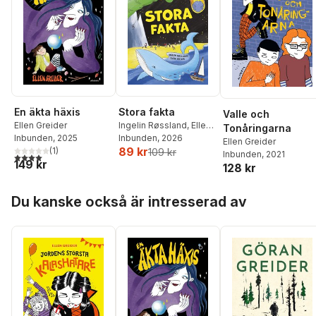
Stora fakta
En äkta häxis
Valle och
Ingelin Røssland
,
Ellen
Ellen Greider
Tonåringarna
Greider
Inbunden
, 2026
Inbunden
, 2025
Ellen Greider
89 kr
(
1
)
109 kr
Inbunden
, 2021
4,0
utav 5 stjärnor. Totalt antal röster:
149 kr
128 kr
Hoppa över listan
Du kanske också är intresserad av