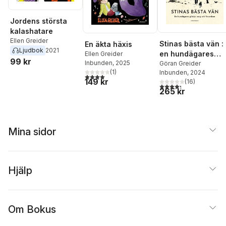
Jordens största
kalashatare
Ellen Greider
Stinas bästa vän :
En äkta häxis
Ljudbok
2021
en hundägares
Ellen Greider
99 kr
Inbunden
, 2025
glädje, sorg och
Göran Greider
(
1
)
Inbunden
, 2024
förundran
4,0
utav 5 stjärnor. Totalt antal röster:
149 kr
(
16
)
4,3
utav 5 stjärnor. Tota
265 kr
Mina sidor
Hjälp
Om Bokus