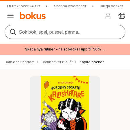
Fri frakt över 249 kr
•
Snabba leveranser
•
Billiga böcker
Sök bok, spel, pussel, penna...
Skapa nya rutiner – hälsoböcker upp till 50% →
Barn och ungdom
Barnböcker 6-9 år
Kapitelböcker