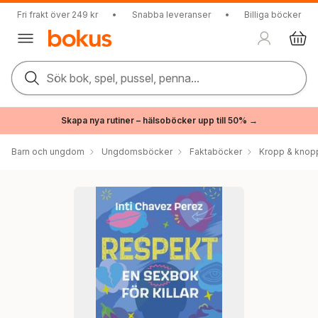
Fri frakt över 249 kr
•
Snabba leveranser
•
Billiga böcker
Sök bok, spel, pussel, penna...
Skapa nya rutiner – hälsoböcker upp till 50% →
Barn och ungdom
Ungdomsböcker
Faktaböcker
Kropp & knop