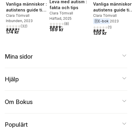
Leva med autism :
Vanliga människor :
Vanliga människor 
fakta och tips
autistens guide till
autistens guide till
Clara Törnvall
galaxen
Clara Törnvall
galaxen
Clara Törnvall
Häftad
, 2025
Inbunden
, 2023
E-bok
2023
(
8
)
4,3
utav 5 stjärnor. Totalt antal röster:
(
32
)
(
1
)
4,5
utav 5 stjärnor. Totalt antal röster:
189 kr
4,0
utav 5 stjärnor. Tota
174 kr
139 kr
Mina sidor
Hjälp
Om Bokus
Populärt