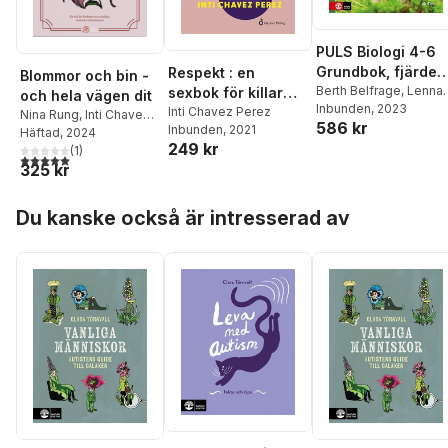
PULS Biologi 4-6
Grundbok, fjärde
Respekt : en
Blommor och bin -
upplagan
Berth Belfrage
,
Lennar
sexbok för killar
och hela vägen dit
Enwall
Inbunden
,
Roger Olsson
, 2023
,
(lättläst)
Inti Chavez Perez
Nina Rung
,
Inti Chavez
586 kr
Gitten Skiöld
,
Kerstin
Inbunden
, 2021
Perez
Häftad
, 2024
Wallander
,
Inti Chavez
249 kr
(
1
)
5,0
utav 5 stjärnor. Totalt antal röster:
Perez
,
Lars Häggströ
325 kr
Hoppa över listan
Du kanske också är intresserad av