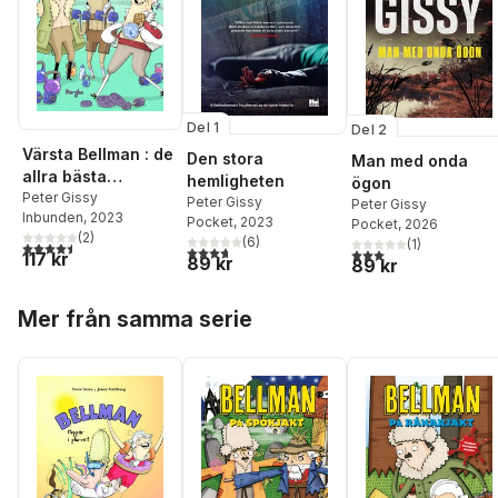
Del 1
Del 2
Värsta Bellman : de
Den stora
Man med onda
allra bästa
hemligheten
ögon
historierna
Peter Gissy
Peter Gissy
Peter Gissy
Inbunden
, 2023
Pocket
, 2023
Pocket
, 2026
(
2
)
(
6
)
(
1
)
4,5
utav 5 stjärnor. Totalt antal röster:
3,7
utav 5 stjärnor. Totalt antal röster:
3,0
utav 5 stjärnor. Tota
117 kr
89 kr
89 kr
Hoppa över listan
Mer från samma serie