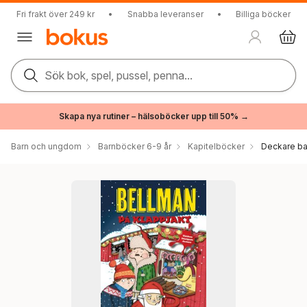
Fri frakt över 249 kr
•
Snabba leveranser
•
Billiga böcker
Sök bok, spel, pussel, penna...
Skapa nya rutiner – hälsoböcker upp till 50% →
Barn och ungdom
Barnböcker 6-9 år
Kapitelböcker
Deckare ba