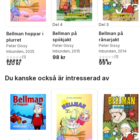
Del 4
Del 3
Bellman på
Bellman på
Bellman hoppar i
spökjakt
rånarjakt
plurret
Peter Gissy
Peter Gissy
Peter Gissy
Inbunden
, 2015
Inbunden
, 2014
Inbunden
, 2025
98 kr
(
1
)
(
1
)
3,0
utav 5 stjärnor. Tota
5,0
utav 5 stjärnor. Totalt antal röster:
99 kr
120 kr
Hoppa över listan
Du kanske också är intresserad av