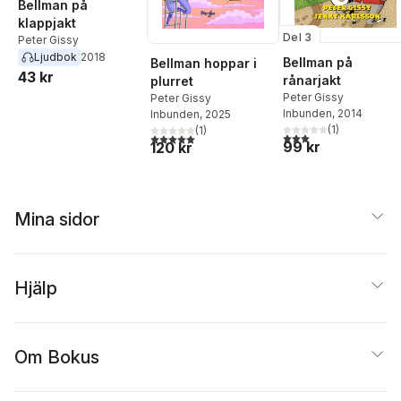
Bellman på
klappjakt
Del 3
Peter Gissy
Ljudbok
2018
Bellman på
Bellman hoppar i
43 kr
rånarjakt
plurret
Peter Gissy
Peter Gissy
Inbunden
, 2014
Inbunden
, 2025
(
1
)
(
1
)
3,0
utav 5 stjärnor. Tota
5,0
utav 5 stjärnor. Totalt antal röster:
99 kr
120 kr
Mina sidor
Hjälp
Om Bokus