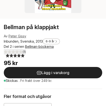
Bellman på klappjakt
Av
Peter Gissy
Inbunden, Svenska, 2013
6-9 år
Del 2 i serien
Bellman-böckerna
(
1
)
5,0
utav 5 stjärnor. Totalt antal röster:
95 kr
Lägg i varukorg
Skickas
.
Fri frakt över 249 kr.
Fler format och utgåvor