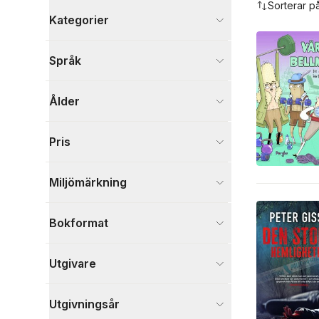
Sorterar p
Kategorier
Böcker
Språk
Deckare
15
Barn och ungdom
15
Ålder
Skönlitteratur
3
Visa fler
Pris
Visa fler
Miljömärkning
Bokformat
Utgivare
Utgivningsår