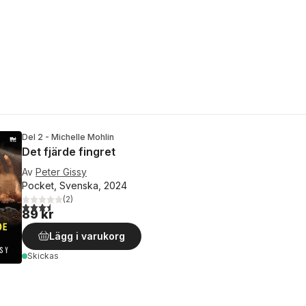
Del 2 - Michelle Mohlin
Det fjärde fingret
Av
Peter Gissy
Pocket, Svenska, 2024
(
2
)
3,5
utav 5 stjärnor. Totalt antal röster:
89 kr
Lägg i varukorg
Skickas