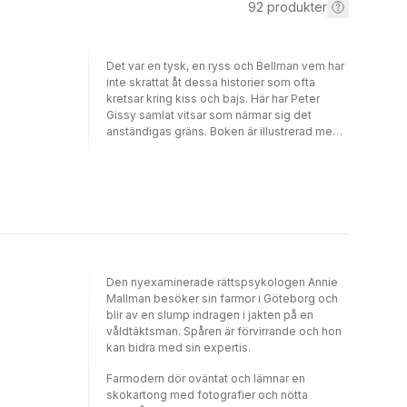
92
produkter
Det var en tysk, en ryss och Bellman vem har
inte skrattat åt dessa historier som ofta
kretsar kring kiss och bajs. Här har Peter
Gissy samlat vitsar som närmar sig det
anständigas gräns. Boken är illustrerad med
Jenny Dahlbergs oefterhärmliga och roliga
bilder som vi känner igen från Kamratposten
och massor av barnböcker. Enligt
folklivsforskaren Bengt af Klintberg går
Bellmanhistorierna att dela in i tre typer:
Bellman och överheten, Bellman och två
utlänningar och övriga historier. Den här
boken bjuder på alla typer och några till det
är hejdlöst, avväpnande och omöjligt att hålla
Den nyexaminerade rättspsykologen Annie
sig för skratt.
Mallman besöker sin farmor i Göteborg och
blir av en slump indragen i jakten på en
våldtäktsman. Spåren är förvirrande och hon
kan bidra med sin expertis.
Farmodern dör oväntat och lämnar en
skokartong med fotografier och nötta