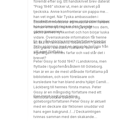
föremål efter sig. Ett handskrivet brev daterat
”Prag 1946” sticker ut, men är skrivet på
tjeckiska. Annie konfronterar sin pappa men
han vet inget. När Tyska ambassaden i
Parallellt med Annies egna upptäckter hjälper
Stockholm meddelar att material som hennes
hon polisen att ringa in den flyende
farmor efterlyst nu finns tillgängligt hos dem,
gärningsmannen.
väcks Annies nyfikenhet och hon börjar luska
vidare. Överraskande information får henne
En av våra största kriminalförfattare blandar
att åka till farmoderns födelseort i Tjeckien
fiktiv spänning med en gripande historia från
och gräva i sin släkts förflutna. Vem var
sitt eget förflutna.
egentligen hennes farfar och vad står det i
brevet?
Peter Gissy är född 1947 i Landskrona, men
flyttade i tjugofemårsåldern till Göteborg.
Han är en av de mest utlånade författarna på
biblioteken, och som föreläsare och
kursledare har han bland andra hjälpt Camilla
Läckberg till hennes första manus. Peter
Gissy är en mångsidig författare med ett
Den minst sagt produktive
femtiotal böcker bakom sig.
göteborgsförfattaren Peter Gissy är aktuell
med en deckare där fiktionen snuddar vid
hans egen bakgrund. /…/ Deckarintrigen
tvinnas samman med den skakande
berättelsen om släktens förflutna. Bokens
två delar följs åt vad gäller tempo och