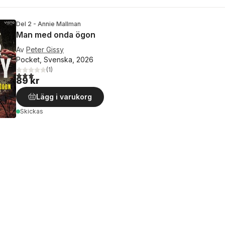
Del 2 - Annie Mallman
Man med onda ögon
Av
Peter Gissy
Pocket, Svenska, 2026
(
1
)
3,0
utav 5 stjärnor. Totalt antal röster:
89 kr
Lägg i varukorg
Skickas