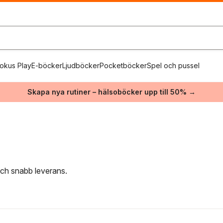
okus Play
E-böcker
Ljudböcker
Pocketböcker
Spel och pussel
Skapa nya rutiner – hälsoböcker upp till 50% →
 och snabb leverans.