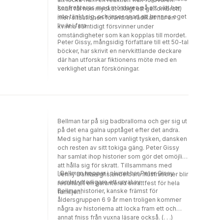
konfronteras med mördaren på ett sätt hon
Snart får hon mycket riktigt ett genombrott,
inte tänkt sig, och inser snart att hennes eget
men situationen förändras radikalt när en
liv är i fara.
kvinna samtidigt försvinner under
omständigheter som kan kopplas till mordet.
Peter Gissy, mångsidig författare till ett 50-tal
böcker, har skrivit en nervkittlande deckare
där han utforskar fiktionens möte med en
verklighet utan försköningar.
Bellman tar på sig badbrallorna och ger sig ut
på det ena galna upptåget efter det andra.
Med sig har han som vanligt tysken, dansken
och resten av sitt tokiga gäng. Peter Gissy
har samlat ihop historier som gör det omöjligt
att hålla sig för skratt. Tillsammans med
I Bellman hoppar i plurret har Peter Gissy
Jenny Dahlberghs underbara illustrationer blir
samlat ytterligare ett urval av
resultatet en garanterad skrattfest för hela
Bellmanhistorier, kanske främst för
familjen.
åldersgruppen 6 9 år men troligen kommer
några av historierna att locka fram ett och
annat fniss från vuxna läsare också. (. . .)