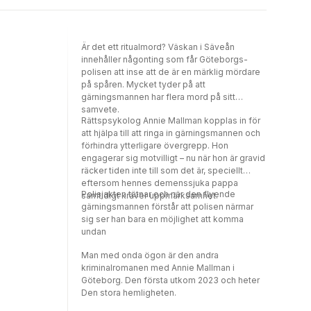
språkdräkt – när det bränner till i ena intrigen
så ökar intensiteten i den andra och vice
versa. Den största behållningen ligger i
Är det ett ritualmord? Väskan i Säveån
historien om farmoderns bakgrund.BTJ-
innehåller någonting som får Göteborgs­
häftet nr 19, 2023. Lektör Anna Thurfjell
polisen att inse att de är en märklig mördare
på spåren. Mycket tyder på att
gärningsmannen har flera mord på sitt
samvete.
Rättspsykolog Annie Mallman kopplas in för
att hjälpa till att ringa in gärningsmannen och
förhindra ytterligare övergrepp. Hon
engagerar sig motvilligt – nu när hon är gravid
räcker tiden inte till som det är, speciellt
eftersom hennes demenssjuka pappa
Polisjakten tätnar och när den flyende
samtidigt kräver uppmärksamhet.
gärningsmannen förstår att polisen närmar
sig ser han bara en möjlighet att komma
undan
Man med onda ögon är den andra
kriminalromanen med Annie Mallman i
Göteborg. Den första utkom 2023 och heter
Den stora hemligheten.