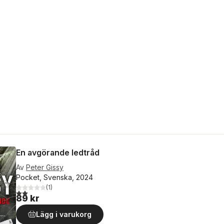
En avgörande ledtråd
Av
Peter Gissy
Pocket, Svenska, 2024
(
1
)
2,0
utav 5 stjärnor. Totalt antal röster:
89 kr
Lägg i varukorg