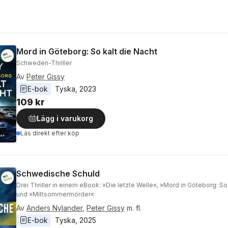
Mord in Göteborg: So kalt die Nacht
Schweden-Thriller
Av
Peter Gissy
E-bok
Tyska
, 
2023
109 kr
Lägg i varukorg
Läs direkt efter köp
Schwedische Schuld
Drei Thriller in einem eBook: »Die letzte Welle«, »Mord in Göteborg: So
und »Mittsommermörder«
Av
Anders Nylander
,
Peter Gissy
m. fl.
E-bok
Tyska
, 
2025