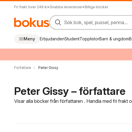
Fri frakt över 249 kr
•
Snabba leveranser
•
Billiga böcker
Sök bok, spel, pussel, penna...
Meny
Erbjudanden
Student
Topplistor
Barn & ungdom
B
Författare
Peter Gissy
Peter Gissy – författare
Visar alla böcker från författaren . Handla med fri frakt
Hoppa över filtreringsmeny