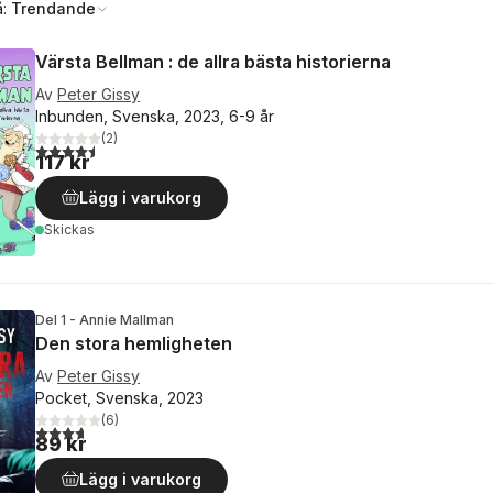
å:
Trendande
Värsta Bellman : de allra bästa historierna
Av
Peter Gissy
Inbunden, Svenska, 2023, 6-9 år
(
2
)
4,5
utav 5 stjärnor. Totalt antal röster:
117 kr
Lägg i varukorg
Skickas
Del 1 - Annie Mallman
Den stora hemligheten
Av
Peter Gissy
Pocket, Svenska, 2023
(
6
)
3,7
utav 5 stjärnor. Totalt antal röster:
89 kr
Lägg i varukorg