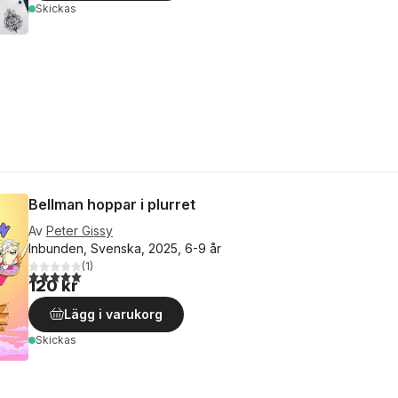
Skickas
Bellman hoppar i plurret
Av
Peter Gissy
Inbunden, Svenska, 2025, 6-9 år
(
1
)
5,0
utav 5 stjärnor. Totalt antal röster:
120 kr
Lägg i varukorg
Skickas