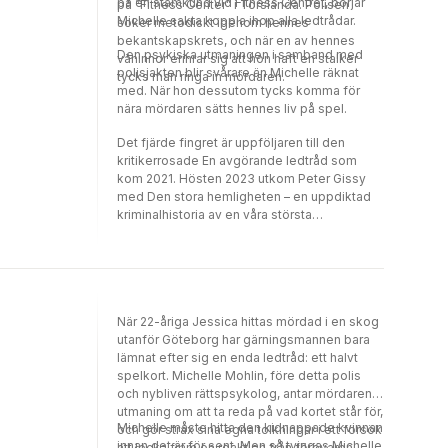
på en stamkund vid Fitness Centret, börjar
på ”Fitness Center” i Torslanda. Polisen
Michelle sakta koppla ihop alla ledtrådar.
söker metodiskt igenom hennes
bekantskapskrets, och när en av hennes
Den psykiska utmaningen i samband med
väninnor erinrar sig att hon haft en stalker
polisjakten blir svårare än Michelle räknat
tycks man ringa in mördaren.
med. När hon dessutom tycks komma för
nära mördaren sätts hennes liv på spel.
Det fjärde fingret är uppföljaren till den
kritikerrosade En avgörande ledtråd som
kom 2021. Hösten 2023 utkom Peter Gissy
med Den stora hemligheten – en uppdiktad
kriminalhistoria av en våra största
krimförfattare blandas med en historia från
hans eget förflutna.
När 22-åriga Jessica hittas mördad i en skog
utanför Göteborg har gärningsmannen bara
lämnat efter sig en enda ledtråd: ett halvt
spelkort. Michelle Mohlin, före detta polis
och nybliven rättspsykolog, antar mördarens
utmaning om att ta reda på vad kortet står för,
Michelle måste hitta den kidnappade kvinnan
och gör strax sina egna tolkningar i ett försök
innan det är för sent. Men så tvingas Michelle
att locka fram en reaktion från förövaren.