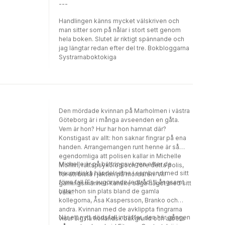
---
Handlingen känns mycket välskriven och
man sitter som på nålar i stort sett genom
hela boken. Slutet är riktigt spännande och
jag längtar redan efter del tre. Bokbloggarna
Systrarnaboktokiga
Den mördade kvinnan på Marholmen i västra
Göteborg är i många avseenden en gåta.
Vem är hon? Hur har hon hamnat där?
Konstigast av allt: hon saknar fingrar på ena
handen. Arrangemangen runt henne är så
egendomliga att polisen kallar in Michelle
Michelle är på bättringsvägen efter de
Mohlin, rättspsykolog och före detta polis,
traumatiska händelserna i samband med sitt
för att bistå i jakten på mördaren. Vill
förra fall (En avgörande ledtråd). Långsamt
gärningsmannen kanske säga något med sitt
hittar hon sin plats bland de gamla
verk?
kollegorna, Åsa Kaspersson, Branko och
andra. Kvinnan med de avklippta fingrarna
När ett nytt dödsfall inträffar, den här gången
visar sig ha holländsk bakgrund och arbeta