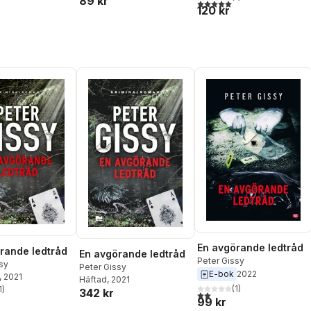
89 kr
5,0
utav 5 stjärnor. Totalt ant
120 kr
En avgörande ledtråd
rande ledtråd
En avgörande ledtråd
Peter Gissy
sy
Peter Gissy
E-bok
2022
, 2021
Häftad
, 2021
(
1
)
1
)
342 kr
2,0
utav 5 stjärnor. Totalt ant
stjärnor. Totalt antal röster:
99 kr