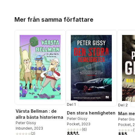
Hoppa över listan
Mer från samma författare
Del 1
Del 2
Värsta Bellman : de
Den stora hemligheten
Man me
allra bästa historierna
Peter Gissy
Peter Gis
Peter Gissy
Pocket
, 2023
Pocket
, 
Inbunden
, 2023
(
6
)
(
3,7
utav 5 stjärnor. Totalt antal röster:
3,0
utav 5 
(
2
)