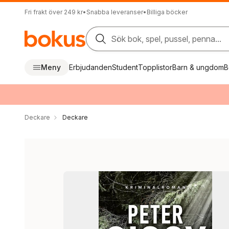
Fri frakt över 249 kr
•
Snabba leveranser
•
Billiga böcker
Sök bok, spel, pussel, penna...
Meny
Erbjudanden
Student
Topplistor
Barn & ungdom
B
Deckare
Deckare