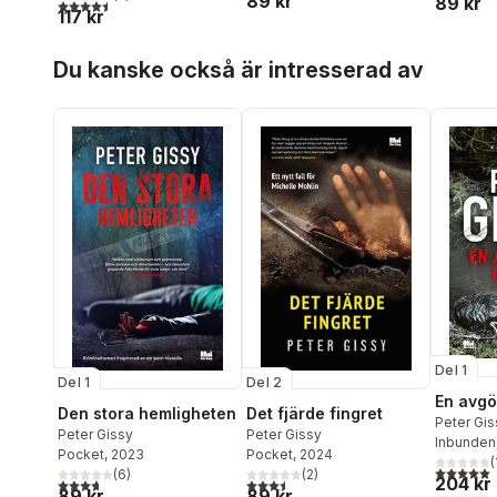
89 kr
89 kr
4,5
utav 5 stjärnor. Totalt antal röster:
117 kr
Hoppa över listan
Du kanske också är intresserad av
Del 1
Del 1
Del 2
En avgö
Den stora hemligheten
Det fjärde fingret
Peter Gis
Peter Gissy
Peter Gissy
Inbunden
Pocket
, 2023
Pocket
, 2024
(
5,0
utav 5 
(
6
)
(
2
)
204 kr
3,7
utav 5 stjärnor. Totalt antal röster:
3,5
utav 5 stjärnor. Totalt antal röster:
89 kr
89 kr