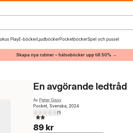
okus Play
E-böcker
Ljudböcker
Pocketböcker
Spel och pussel
Skapa nya rutiner – hälsoböcker upp till 50% →
En avgörande ledtråd
Av
Peter Gissy
Pocket, Svenska, 2024
(
1
)
2,0
utav 5 stjärnor. Totalt antal röster:
89 kr