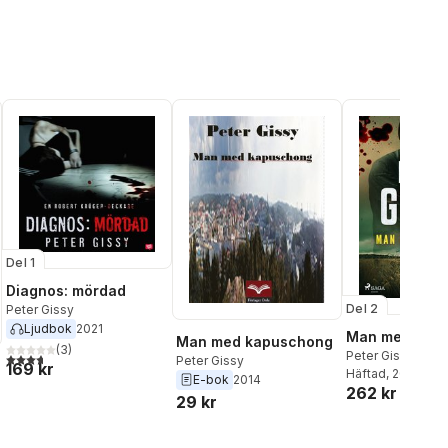
Del 1
Diagnos: mördad
Del 2
Peter Gissy
Ljudbok
2021
Man med ond
Man med kapuschong
(
3
)
Peter Gissy
3,7
utav 5 stjärnor. Totalt antal röster:
Peter Gissy
169 kr
Häftad
, 2025
E-bok
2014
262 kr
29 kr