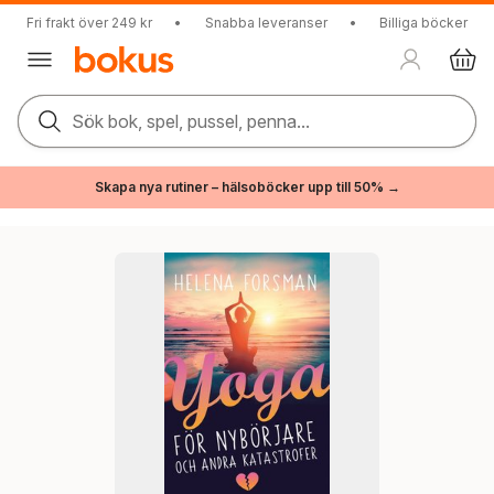
Fri frakt över 249 kr
•
Snabba leveranser
•
Billiga böcker
Sök bok, spel, pussel, penna...
Skapa nya rutiner – hälsoböcker upp till 50% →