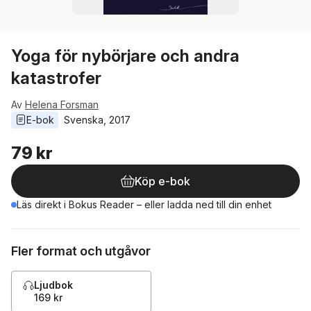
Yoga för nybörjare och andra
katastrofer
Av
Helena Forsman
E-bok
Svenska
, 
2017
79 kr
Köp e-bok
Läs direkt i Bokus Reader – eller ladda ned till din enhet
Fler format och utgåvor
Ljudbok
169 kr