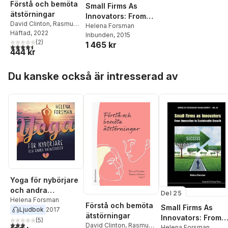
Förstå och bemöta
Small Firms As
ätstörningar
Innovators: From
David Clinton
,
Rasmus
Innovation To
Helena Forsman
Isomaa
Häftad
, 2022
,
Andreas
Inbunden
, 2015
Sustainable
Birgegård
(
2
,
)
Cynthia
1 465 kr
4,5
utav 5 stjärnor. Totalt antal röster:
Growth
444 kr
Bulik
,
Emma Forsén
Mantilla
,
Helena
Hoppa över listan
Forsman
,
Hanna
Du kanske också är intresserad av
Kihlander
,
Virpi Leppä
,
Johanna Levallius
,
Maja
Molin
,
Elin Monell
,
Anna-Maria af
Sandeberg
,
Fredrika
Sandell
,
Ulf Wallin
Yoga för nybörjare
och andra
Del 25
katastrofer
Helena Forsman
Förstå och bemöta
Small Firms As
Ljudbok
2017
ätstörningar
Innovators: From
(
5
)
3,0
utav 5 stjärnor. Totalt antal röster:
David Clinton
,
Rasmus
Innovation To
Helena Forsman