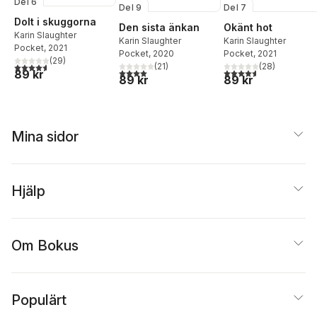
Del 6
Del 9
Del 7
Dolt i skuggorna
Den sista änkan
Okänt hot
Karin Slaughter
Karin Slaughter
Karin Slaughter
Pocket
, 2021
Pocket
, 2020
Pocket
, 2021
(
29
)
4,6
utav 5 stjärnor. Totalt antal röster:
(
21
)
(
28
)
4,0
utav 5 stjärnor. Totalt antal röster:
4,6
utav 5 stjärnor. Tota
89 kr
89 kr
89 kr
Mina sidor
Hjälp
Om Bokus
Populärt