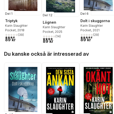
Del 1
Del 6
Del 12
Triptyk
Dolt i skuggorna
Lögnen
Karin Slaughter
Karin Slaughter
Karin Slaughter
Pocket
, 2018
Pocket
, 2021
Pocket
, 2025
(
39
)
(
29
)
(
14
)
3,7
utav 5 stjärnor. Totalt antal röster:
4,6
utav 5 stjärnor. Tota
3,9
utav 5 stjärnor. Totalt antal röster:
89 kr
89 kr
89 kr
Hoppa över listan
Du kanske också är intresserad av