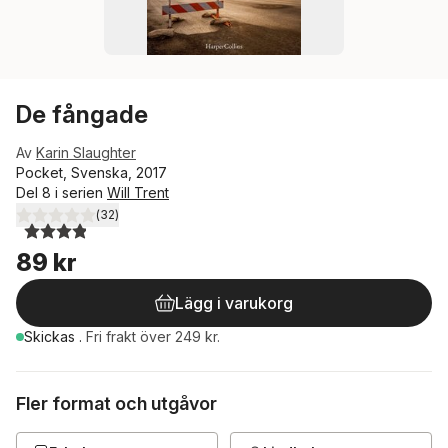
De fångade
Av
Karin Slaughter
Pocket, Svenska, 2017
Del 8 i serien
Will Trent
(
32
)
3,9
utav 5 stjärnor. Totalt antal röster:
89 kr
Lägg i varukorg
Skickas
.
Fri frakt över 249 kr.
Fler format och utgåvor