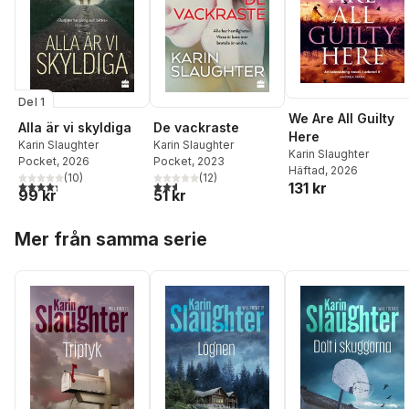
Del 1
We Are All Guilty
Alla är vi skyldiga
De vackraste
Here
Karin Slaughter
Karin Slaughter
Karin Slaughter
Pocket
, 2026
Pocket
, 2023
Häftad
, 2026
(
10
)
(
12
)
4,3
utav 5 stjärnor. Totalt antal röster:
2,6
utav 5 stjärnor. Totalt antal röster:
131 kr
99 kr
51 kr
Hoppa över listan
Mer från samma serie