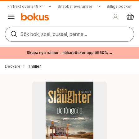
Fri frakt över 249 kr
•
Snabba leveranser
•
Billiga böcker
Sök bok, spel, pussel, penna...
Skapa nya rutiner – hälsoböcker upp till 50% →
Deckare
Thriller