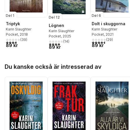
Del 1
Del 6
Del 12
Triptyk
Dolt i skuggorna
Lögnen
Karin Slaughter
Karin Slaughter
Karin Slaughter
Pocket
, 2018
Pocket
, 2021
Pocket
, 2025
(
39
)
(
29
)
(
14
)
3,7
utav 5 stjärnor. Totalt antal röster:
4,6
utav 5 stjärnor. Tota
3,9
utav 5 stjärnor. Totalt antal röster:
89 kr
89 kr
89 kr
Hoppa över listan
Du kanske också är intresserad av