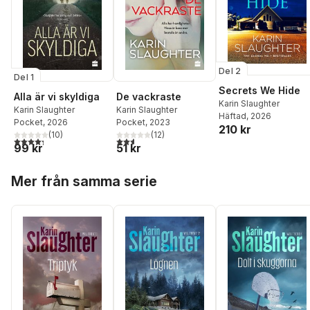
Del 2
Del 1
Secrets We Hide
Alla är vi skyldiga
De vackraste
Karin Slaughter
Karin Slaughter
Karin Slaughter
Häftad
, 2026
Pocket
, 2026
Pocket
, 2023
210 kr
(
10
)
(
12
)
4,3
utav 5 stjärnor. Totalt antal röster:
2,6
utav 5 stjärnor. Totalt antal röster:
99 kr
51 kr
Hoppa över listan
Mer från samma serie