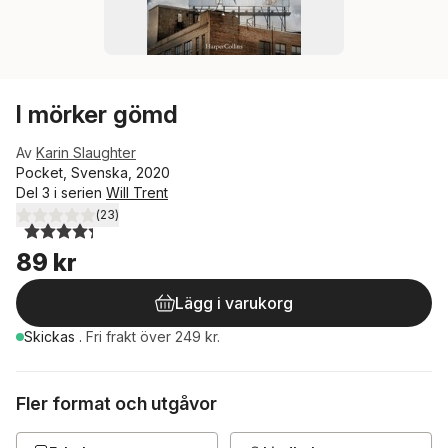
I mörker gömd
Av
Karin Slaughter
Pocket, Svenska, 2020
Del 3 i serien
Will Trent
(
23
)
4,3
utav 5 stjärnor. Totalt antal röster:
89 kr
Lägg i varukorg
Skickas
.
Fri frakt över 249 kr.
Fler format och utgåvor