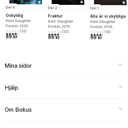
Del 4
Del 2
Del 1
Oskyldig
Fraktur
Alla är vi skyldiga
Karin Slaughter
Karin Slaughter
Karin Slaughter
Pocket
, 2020
Pocket
, 2019
Pocket
, 2026
(
32
)
(
32
)
(
10
)
4,3
utav 5 stjärnor. Totalt antal röster:
4,1
utav 5 stjärnor. Totalt antal röster:
4,3
utav 5 stjärnor. Tota
89 kr
89 kr
99 kr
Mina sidor
Hjälp
Om Bokus