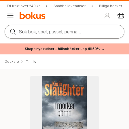
Fri frakt över 249 kr
•
Snabba leveranser
•
Billiga böcker
Sök bok, spel, pussel, penna...
Skapa nya rutiner – hälsoböcker upp till 50% →
Deckare
Thriller