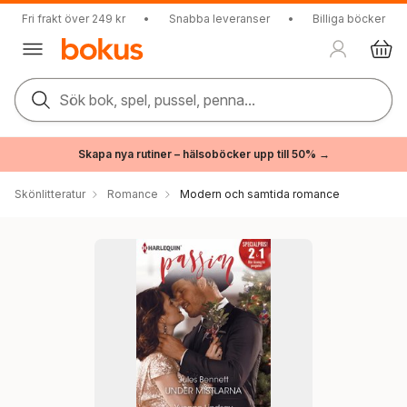
Fri frakt över 249 kr
•
Snabba leveranser
•
Billiga böcker
Sök bok, spel, pussel, penna...
Skapa nya rutiner – hälsoböcker upp till 50% →
Skönlitteratur
Romance
Modern och samtida romance