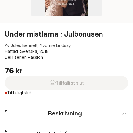
Under mistlarna ; Julbonusen
Av
Jules Bennett
,
Yvonne Lindsay
Häftad, Svenska, 2018
Del i serien
Passion
76 kr
Tillfälligt slut
Tillfälligt slut
Beskrivning