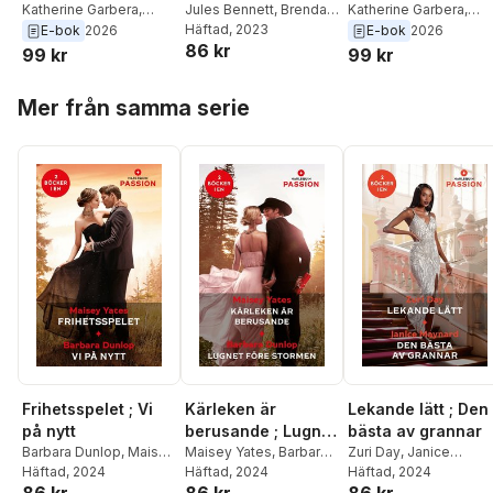
Texas
Katherine Garbera
,
regeln
Jules Bennett
,
Brenda
Katherine Garbera
,
Jules Bennett
Jackson
Häftad
, 2023
Jules Bennett
E-bok
2026
E-bok
2026
86 kr
99 kr
99 kr
Hoppa över listan
Mer från samma serie
Frihetsspelet ; Vi
Kärleken är
Lekande lätt ; Den
på nytt
berusande ; Lugnet
bästa av grannar
Barbara Dunlop
,
Maisey
före stormen
Maisey Yates
,
Barbara
Zuri Day
,
Janice
Yates
Häftad
, 2024
Dunlop
Häftad
, 2024
Maynard
Häftad
, 2024