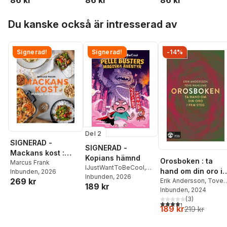
86 kr
86 kr
86 kr
Hoppa över listan
Du kanske också är intresserad av
Signerad!
Signerad!
-14%
Del 2
SIGNERAD -
SIGNERAD -
Mackans kost :
Kopians hämnd
Orosboken : ta
Middagar och
Marcus Frank
IJustWantToBeCool
,
hand om din oro i
Inbunden
, 2026
matlådor
Joel Adolphson
Inbunden
, 2026
,
Emil
269 kr
fem steg
Erik Andersson
,
Tove
189 kr
Ejdemo Beer
,
Victor
Wahlund
Inbunden
, 2024
Beer
(
3
)
4,3
utav 5 stjärnor. Tota
189 kr
219 kr