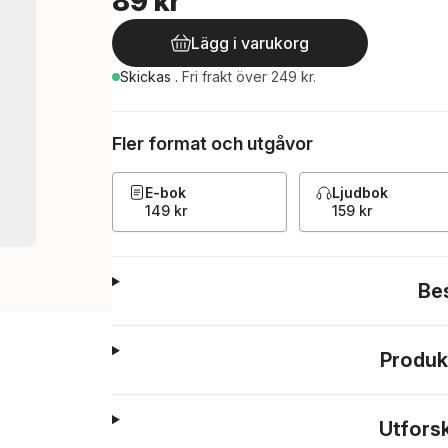
89 kr
Lägg i varukorg
Skickas
.
Fri frakt över 249 kr.
Fler format och utgåvor
E-bok
Ljudbok
149 kr
159 kr
Be
Produk
Utfors