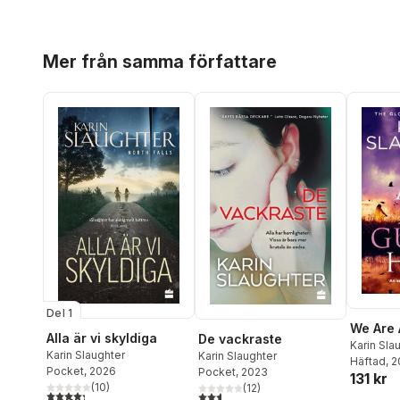
Hoppa över listan
Mer från samma författare
Del 1
We Are A
Alla är vi skyldiga
De vackraste
Karin Sla
Karin Slaughter
Karin Slaughter
Häftad
, 
Pocket
, 2026
Pocket
, 2023
131 kr
(
10
)
(
12
)
4,3
utav 5 stjärnor. Totalt antal röster:
2,6
utav 5 stjärnor. Totalt antal röster: