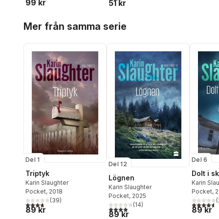
99 kr
51 kr
Hoppa över listan
Mer från samma serie
Del 1
Del 6
Del 12
Triptyk
Dolt i 
Lögnen
Karin Slaughter
Karin Sla
Karin Slaughter
Pocket
, 2018
Pocket
, 
Pocket
, 2025
(
39
)
(
3,7
utav 5 stjärnor. Totalt antal röster:
4,6
utav 5 
(
14
)
3,9
utav 5 stjärnor. Totalt antal röster:
89 kr
89 kr
89 kr