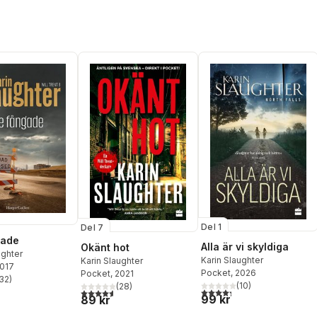
Del 1
Del 7
gade
Alla är vi skyldiga
Okänt hot
ughter
Karin Slaughter
Karin Slaughter
2017
Pocket
, 2026
Pocket
, 2021
32
)
stjärnor. Totalt antal röster:
(
10
)
(
28
)
4,3
utav 5 stjärnor. Totalt ant
4,6
utav 5 stjärnor. Totalt antal röster:
99 kr
89 kr