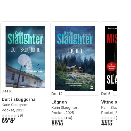
Del 6
Del 12
Del 5
Dolt i skuggorna
Lögnen
Vittne och mis
Karin Slaughter
Karin Slaughter
Karin Slaughter
Pocket
, 2021
Pocket
, 2025
Pocket
, 2021
(
29
)
4,6
utav 5 stjärnor. Totalt antal röster:
(
14
)
(
29
)
3,9
utav 5 stjärnor. Totalt antal röster:
4,2
utav 5 stjärnor.
al röster:
89 kr
89 kr
44 kr