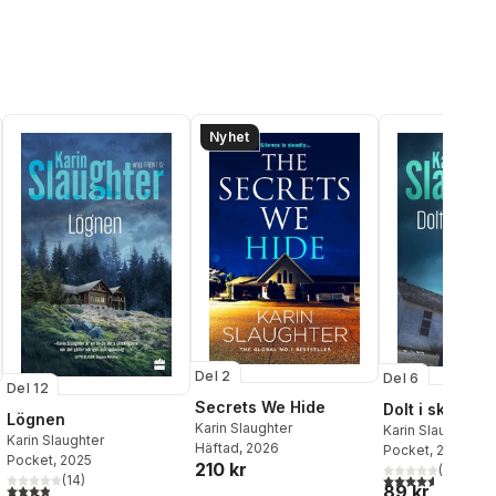
Nyhet
Del 2
Del 6
Del 12
Secrets We Hide
Dolt i skuggor
Lögnen
Karin Slaughter
Karin Slaughter
Karin Slaughter
Häftad
, 2026
Pocket
, 2021
Pocket
, 2025
210 kr
(
29
)
al röster:
4,6
utav 5 stjärnor
(
14
)
3,9
utav 5 stjärnor. Totalt antal röster:
89 kr