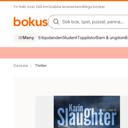
Fri frakt över 249 kr
•
Snabba leveranser
•
Billiga böcker
Sök bok, spel, pussel, penna...
Meny
Erbjudanden
Student
Topplistor
Barn & ungdom
B
Deckare
Thriller