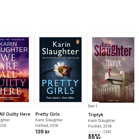
Del 1
ll Guilty Here
Pretty Girls
Triptyk
ughter
Karin Slaughter
Karin Slaughter
2026
Häftad
, 2016
Pocket
, 2018
139 kr
(
39
)
3,7
utav 5 stjärnor. Totalt ant
89 kr