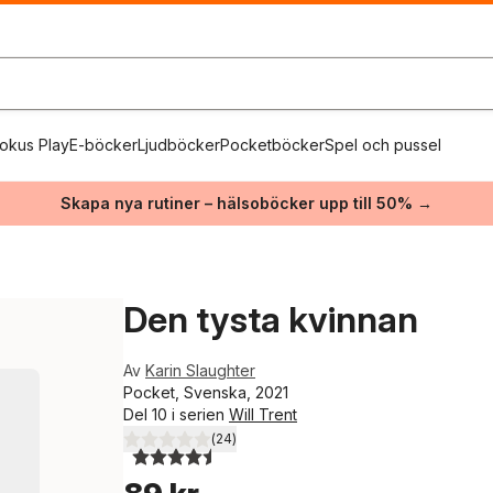
okus Play
E-böcker
Ljudböcker
Pocketböcker
Spel och pussel
Skapa nya rutiner – hälsoböcker upp till 50% →
Den tysta kvinnan
Av
Karin Slaughter
Pocket, Svenska, 2021
Del 10 i serien
Will Trent
(
24
)
4,5
utav 5 stjärnor. Totalt antal röster: