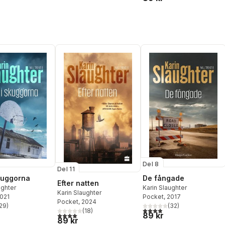
Del 8
Del 11
skuggorna
De fångade
Efter natten
ughter
Karin Slaughter
Karin Slaughter
2021
Pocket
, 2017
Pocket
, 2024
29
)
(
32
)
stjärnor. Totalt antal röster:
3,9
utav 5 stjärnor. Totalt ant
(
18
)
89 kr
4,0
utav 5 stjärnor. Totalt antal röster:
89 kr