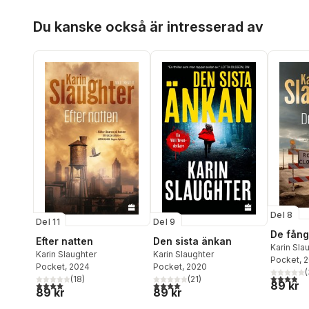
Hoppa över listan
Du kanske också är intresserad av
Del 8
Del 11
Del 9
De fån
Efter natten
Den sista änkan
Karin Sla
Karin Slaughter
Karin Slaughter
Pocket
, 
Pocket
, 2024
Pocket
, 2020
(
3,9
utav 5 
(
18
)
(
21
)
89 kr
4,0
utav 5 stjärnor. Totalt antal röster:
4,0
utav 5 stjärnor. Totalt antal röster:
89 kr
89 kr