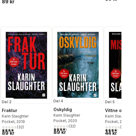
89 kr
Del 4
Del 2
Del 5
Oskyldig
Fraktur
Vittne och mis
Karin Slaughter
Karin Slaughter
Karin Slaughter
Pocket
, 2020
Pocket
, 2019
Pocket
, 2021
(
32
)
al röster:
(
32
)
(
29
)
4,3
utav 5 stjärnor. Totalt antal röster:
4,1
utav 5 stjärnor. Totalt antal röster:
4,2
utav 5 stjärnor.
89 kr
89 kr
44 kr