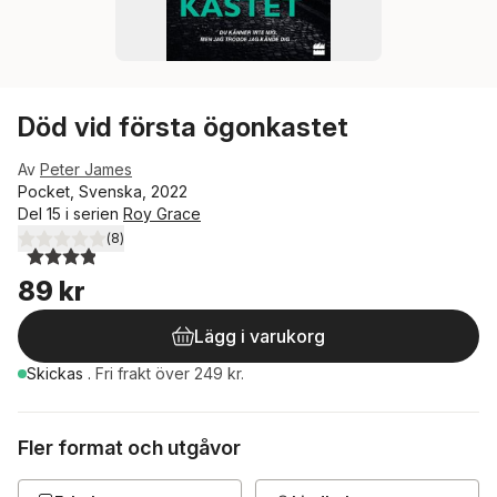
Död vid första ögonkastet
Av
Peter James
Pocket, Svenska, 2022
Del 15 i serien
Roy Grace
(
8
)
3,9
utav 5 stjärnor. Totalt antal röster:
89 kr
Lägg i varukorg
Skickas
.
Fri frakt över 249 kr.
Fler format och utgåvor