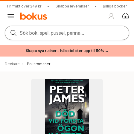
Fri frakt över 249 kr
•
Snabba leveranser
•
Billiga böcker
Sök bok, spel, pussel, penna...
Skapa nya rutiner – hälsoböcker upp till 50% →
Deckare
Polisromaner