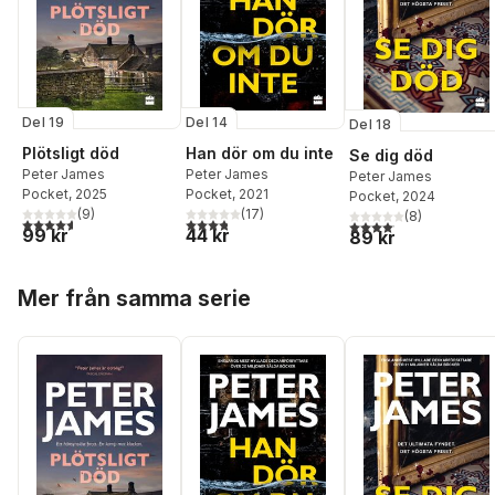
Del 19
Del 14
Del 18
Plötsligt död
Han dör om du inte
Se dig död
Peter James
Peter James
Peter James
Pocket
, 2025
Pocket
, 2021
Pocket
, 2024
(
9
)
(
17
)
(
8
)
4,6
utav 5 stjärnor. Totalt antal röster:
3,8
utav 5 stjärnor. Totalt antal röster:
4,1
utav 5 stjärnor. Total
99 kr
44 kr
89 kr
Hoppa över listan
Mer från samma serie