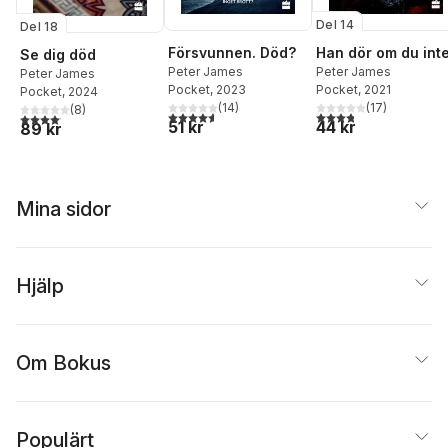
Del 14
Del 18
Försvunnen. Död?
Han dör om du int
Se dig död
Peter James
Peter James
Peter James
Pocket
, 2023
Pocket
, 2021
Pocket
, 2024
(
14
)
(
17
)
(
8
)
4,6
utav 5 stjärnor. Totalt antal röster:
3,8
utav 5 stjärnor. Tota
4,1
utav 5 stjärnor. Totalt antal röster:
51 kr
44 kr
89 kr
Mina sidor
Hjälp
Om Bokus
Populärt