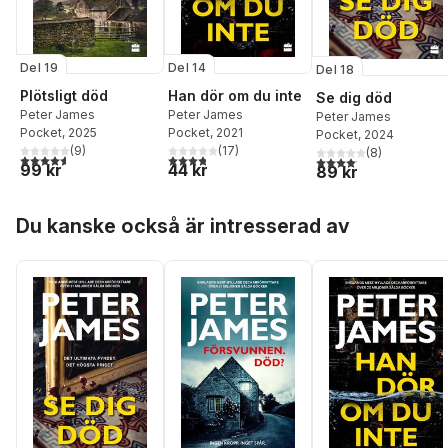
Del 19
Del 14
Del 18
Plötsligt död
Han dör om du inte
Se dig död
Peter James
Peter James
Peter James
Pocket
, 2025
Pocket
, 2021
Pocket
, 2024
(
9
)
(
17
)
(
8
)
4,6
utav 5 stjärnor. Totalt antal röster:
3,8
utav 5 stjärnor. Totalt antal röster:
4,1
utav 5 stjärnor. Total
99 kr
44 kr
89 kr
Hoppa över listan
Du kanske också är intresserad av