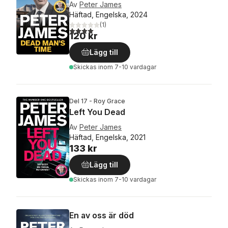
Av
Peter James
Häftad, Engelska, 2024
(
1
)
4,0
utav 5 stjärnor. Totalt antal röster:
120 kr
Lägg till
Skickas
inom 7-10 vardagar
Del 17 - Roy Grace
Left You Dead
Av
Peter James
Häftad, Engelska, 2021
133 kr
Lägg till
Skickas
inom 7-10 vardagar
En av oss är död