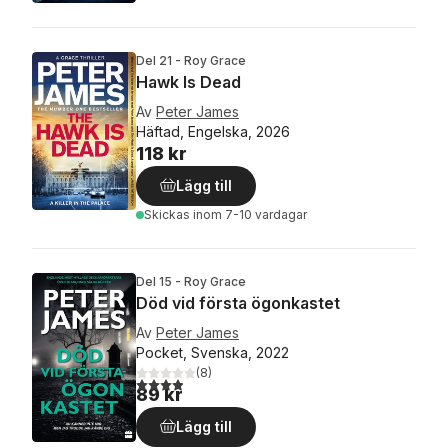
Del 21 - Roy Grace
Hawk Is Dead
Av
Peter James
Häftad, Engelska, 2026
118 kr
Lägg till
Skickas
inom 7-10 vardagar
Del 15 - Roy Grace
Död vid första ögonkastet
Av
Peter James
Pocket, Svenska, 2022
(
8
)
3,9
utav 5 stjärnor. Totalt antal röster:
89 kr
Lägg till