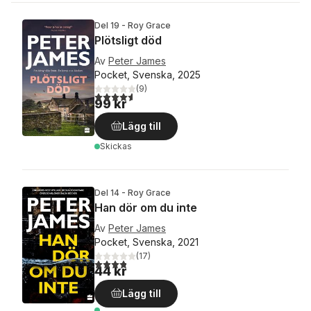
Del 19 - Roy Grace
Plötsligt död
Av
Peter James
Pocket, Svenska, 2025
(
9
)
4,6
utav 5 stjärnor. Totalt antal röster:
99 kr
Lägg till
Skickas
Del 14 - Roy Grace
Han dör om du inte
Av
Peter James
Pocket, Svenska, 2021
(
17
)
3,8
utav 5 stjärnor. Totalt antal röster:
44 kr
Lägg till