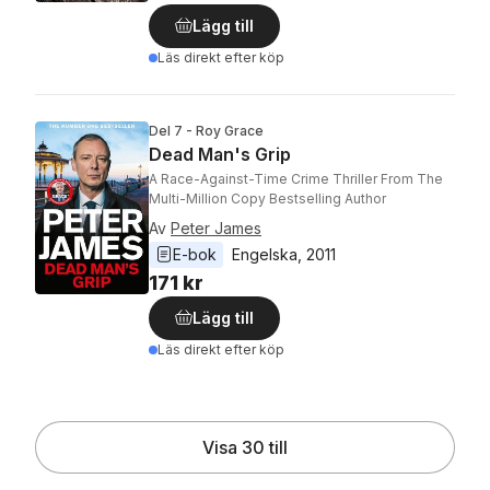
Lägg till
Läs direkt efter köp
Del 7 - Roy Grace
Dead Man's Grip
A Race-Against-Time Crime Thriller From The
Multi-Million Copy Bestselling Author
Av
Peter James
E-bok
Engelska
, 
2011
171 kr
Lägg till
Läs direkt efter köp
Visa 30 till