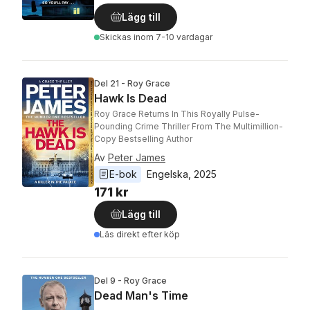
Lägg till
Skickas
inom 7-10 vardagar
Del 21 - Roy Grace
Hawk Is Dead
Roy Grace Returns In This Royally Pulse-
Pounding Crime Thriller From The Multimillion-
Copy Bestselling Author
Av
Peter James
E-bok
Engelska
, 
2025
171 kr
Lägg till
Läs direkt efter köp
Del 9 - Roy Grace
Dead Man's Time