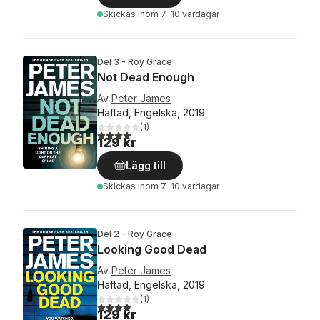
Skickas
inom 7-10 vardagar
Del 3 - Roy Grace
Not Dead Enough
Av
Peter James
Häftad, Engelska, 2019
(
1
)
4,0
utav 5 stjärnor. Totalt antal röster:
129 kr
Lägg till
Skickas
inom 7-10 vardagar
Del 2 - Roy Grace
Looking Good Dead
Av
Peter James
Häftad, Engelska, 2019
(
1
)
4,0
utav 5 stjärnor. Totalt antal röster:
129 kr