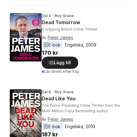
Del 5 - Roy Grace
Dead Tomorrow
A Gripping British Crime Thriller
Av
Peter James
E-bok
Engelska
, 
2009
170 kr
Lägg till
Läs direkt efter köp
Del 6 - Roy Grace
Dead Like You
The Pulse-Pounding Crime Thriller from the
Multi-Million Copy Bestselling Author
Av
Peter James
E-bok
Engelska
, 
2010
187 kr