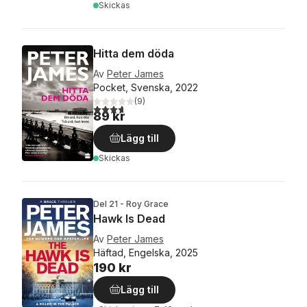
Skickas
Hitta dem döda
Av
Peter James
Pocket, Svenska, 2022
(
9
)
3,7
utav 5 stjärnor. Totalt antal röster:
89 kr
Lägg till
Skickas
Del 21 - Roy Grace
Hawk Is Dead
Av
Peter James
Häftad, Engelska, 2025
190 kr
Lägg till