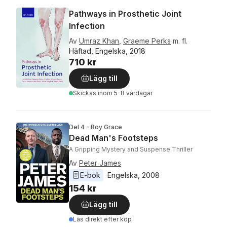
Pathways in Prosthetic Joint
Infection
Av
Umraz Khan
,
Graeme Perks
m. fl.
Häftad, Engelska, 2018
710 kr
Lägg till
Skickas
inom 5-8 vardagar
Del 4 - Roy Grace
Dead Man's Footsteps
A Gripping Mystery and Suspense Thriller
Av
Peter James
E-bok
Engelska
, 
2008
154 kr
Lägg till
Läs direkt efter köp