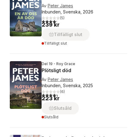
Av
Peter James
Inbunden, Svenska, 2026
(
5
)
4,2
utav 5 stjärnor. Totalt antal röster:
239 kr
Tillfälligt slut
Tillfälligt slut
Del 19 - Roy Grace
Plötsligt död
Av
Peter James
Inbunden, Svenska, 2025
(
6
)
4,3
utav 5 stjärnor. Totalt antal röster:
223 kr
Slutsåld
Slutsåld