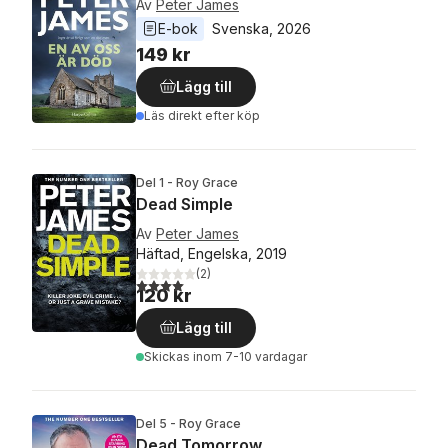
Av
Peter James
E-bok
Svenska
, 
2026
149 kr
Lägg till
Läs direkt efter köp
Del 1 - Roy Grace
Dead Simple
Av
Peter James
Häftad, Engelska, 2019
(
2
)
4,0
utav 5 stjärnor. Totalt antal röster:
120 kr
Lägg till
Skickas
inom 7-10 vardagar
Del 5 - Roy Grace
Dead Tomorrow