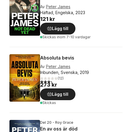
Av
Peter James
Häftad, Engelska, 2023
121 kr
Lägg till
Skickas
inom 7-10 vardagar
Absoluta bevis
Av
Peter James
Inbunden, Svenska, 2019
(
12
)
3,3
utav 5 stjärnor. Totalt antal röster:
273 kr
Lägg till
Skickas
Del 20 - Roy Grace
En av oss är död