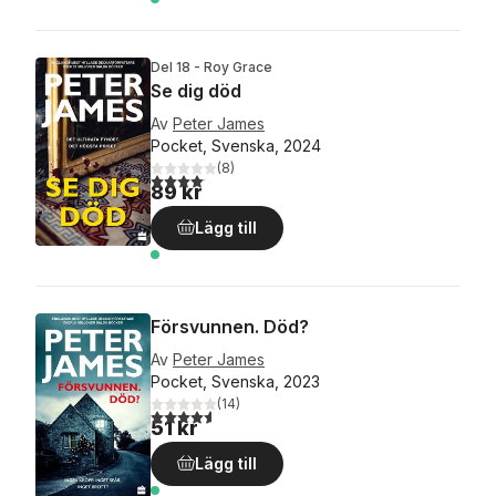
Del 18 - Roy Grace
Se dig död
Av
Peter James
Pocket, Svenska, 2024
(
8
)
4,1
utav 5 stjärnor. Totalt antal röster:
89 kr
Lägg till
Försvunnen. Död?
Av
Peter James
Pocket, Svenska, 2023
(
14
)
4,6
utav 5 stjärnor. Totalt antal röster:
51 kr
Lägg till