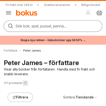
Fri frakt över 249 kr
•
Snabba leveranser
•
Billiga böcker
Sök bok, spel, pussel, penna...
Skapa nya rutiner – hälsoböcker upp till 50% →
Författare
Peter James
Peter James – författare
Visar alla böcker från författaren . Handla med fri frakt och
snabb leverans.
311
produkter
Filtrera
Sortera:
Trendande