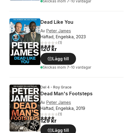
Skickas
inom 7-10 vardagar
Dead Like You
Av
Peter James
Häftad, Engelska, 2023
(
1
)
4,0
utav 5 stjärnor. Totalt antal röster:
120 kr
Lägg till
Skickas
inom 7-10 vardagar
Del 4 - Roy Grace
Dead Man's Footsteps
Av
Peter James
Häftad, Engelska, 2019
(
1
)
4,0
utav 5 stjärnor. Totalt antal röster:
129 kr
Lägg till