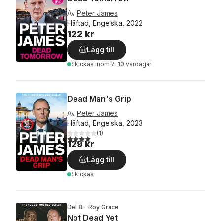
Av
Peter James
Häftad, Engelska, 2022
122 kr
Lägg till
Skickas
inom 7-10 vardagar
Dead Man's Grip
Av
Peter James
Häftad, Engelska, 2023
(
1
)
4,0
utav 5 stjärnor. Totalt antal röster:
129 kr
Lägg till
Skickas
Del 8 - Roy Grace
Not Dead Yet